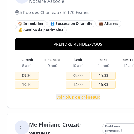
Notaire Associé
5 Rue des Chailleaux 51170 Fismes
🏠 Immobilier
👥 Succession & famille
💼 Affaires
💰 Gestion de patrimoine
PRENDRE RENDEZ-VOUS
samedi
dimanche
lundi
mardi
mercre
8 aoû
9 aoû
10 aoû
11 aoû
12 ao
-
-
09:30
09:00
15:00
10:10
14:00
16:30
Voir plus de créneaux
Me Floriane Crozat-
Cr
Profil non
revendiqué
vasseur