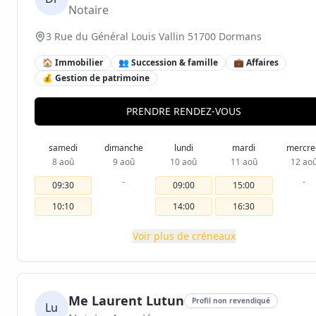
Notaire
3 Rue du Général Louis Vallin 51700 Dormans
🏠 Immobilier
👥 Succession & famille
💼 Affaires
💰 Gestion de patrimoine
PRENDRE RENDEZ-VOUS
samedi
dimanche
lundi
mardi
mercre
8 aoû
9 aoû
10 aoû
11 aoû
12 ao
-
-
09:30
09:00
15:00
10:10
14:00
16:30
Voir plus de créneaux
Me Laurent Lutun
Profil non revendiqué
Lu