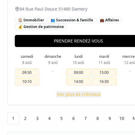
84 Rue Paul Douce 51480 Damery
🏠 Immobilier
👥 Succession & famille
💼 Affaires
💰 Gestion de patrimoine
PRENDRE RENDEZ-VOUS
samedi
dimanche
lundi
mardi
mercre
8 aoû
9 aoû
10 aoû
11 aoû
12 ao
-
-
09:30
09:00
15:00
10:10
14:00
16:30
Voir plus de créneaux
1
2
3
4
5
6
7
8
9
10
N