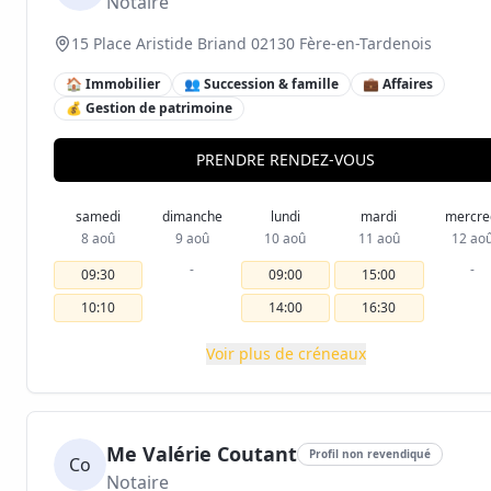
Notaire
15 Place Aristide Briand 02130 Fère-en-Tardenois
🏠 Immobilier
👥 Succession & famille
💼 Affaires
💰 Gestion de patrimoine
PRENDRE RENDEZ-VOUS
samedi
dimanche
lundi
mardi
mercre
8 aoû
9 aoû
10 aoû
11 aoû
12 ao
-
-
09:30
09:00
15:00
10:10
14:00
16:30
Voir plus de créneaux
Me Valérie Coutant
Profil non revendiqué
Co
Notaire