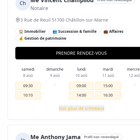
Me Vincent Champilou
Ch
Notaire
3 Rue de Reuil 51700 Châtillon-sur-Marne
🏠 Immobilier
👥 Succession & famille
💼 Affaires
💰 Gestion de patrimoine
PRENDRE RENDEZ-VOUS
samedi
dimanche
lundi
mardi
mercre
8 aoû
9 aoû
10 aoû
11 aoû
12 ao
-
-
09:30
09:00
15:00
10:10
14:00
16:30
Voir plus de créneaux
Me Anthony Jama
Profil non revendiqué