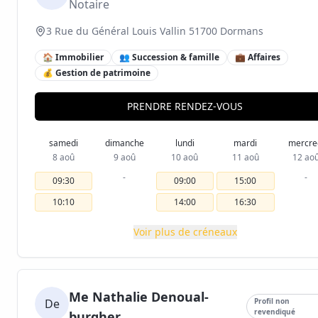
Notaire
3 Rue du Général Louis Vallin 51700 Dormans
🏠 Immobilier
👥 Succession & famille
💼 Affaires
💰 Gestion de patrimoine
PRENDRE RENDEZ-VOUS
samedi
dimanche
lundi
mardi
mercre
8 aoû
9 aoû
10 aoû
11 aoû
12 ao
-
-
09:30
09:00
15:00
10:10
14:00
16:30
Voir plus de créneaux
Me Nathalie Denoual-
De
Profil non
revendiqué
burgher