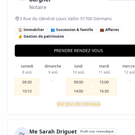
Notaire
3 Rue du Général Louis Vallin 51700 Dormans
🏠 Immobilier
👥 Succession & famille
💼 Affaires
💰 Gestion de patrimoine
PRENDRE RENDEZ-VOUS
samedi
dimanche
lundi
mardi
mercre
8 aoû
9 aoû
10 aoû
11 aoû
12 ao
-
-
09:30
09:00
15:00
10:10
14:00
16:30
Voir plus de créneaux
Me Sarah Driguet
Profil non revendiqué
Dr