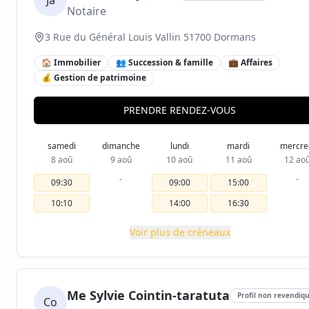
Ja
Notaire
3 Rue du Général Louis Vallin 51700 Dormans
🏠 Immobilier
👥 Succession & famille
💼 Affaires
💰 Gestion de patrimoine
PRENDRE RENDEZ-VOUS
samedi
dimanche
lundi
mardi
mercre
8 aoû
9 aoû
10 aoû
11 aoû
12 ao
-
-
09:30
09:00
15:00
10:10
14:00
16:30
Voir plus de créneaux
Me Sylvie Cointin-taratuta
Profil non revendiq
Co