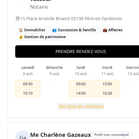
Notaire
15 Place Aristide Briand 02130 Fère-en-Tardenois
🏠 Immobilier
👥 Succession & famille
💼 Affaires
💰 Gestion de patrimoine
PRENDRE RENDEZ-VOUS
samedi
dimanche
lundi
mardi
mercre
8 aoû
9 aoû
10 aoû
11 aoû
12 ao
-
-
09:30
09:00
15:00
10:10
14:00
16:30
Voir plus de créneaux
Me Charlène Gazeaux
Profil non revendiqué
Ga