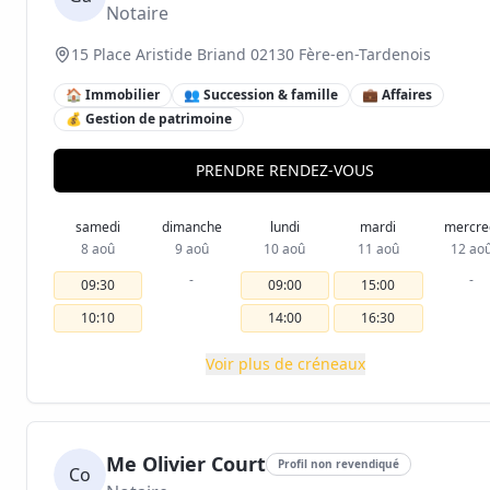
Notaire
15 Place Aristide Briand 02130 Fère-en-Tardenois
🏠 Immobilier
👥 Succession & famille
💼 Affaires
💰 Gestion de patrimoine
PRENDRE RENDEZ-VOUS
samedi
dimanche
lundi
mardi
mercre
8 aoû
9 aoû
10 aoû
11 aoû
12 ao
-
-
09:30
09:00
15:00
10:10
14:00
16:30
Voir plus de créneaux
Me Olivier Court
Profil non revendiqué
Co