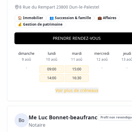
8 Rue du Rempart 23800 Dun-le-Palestel
🏠 Immobilier
👥 Succession & famille
💼 Affaires
💰 Gestion de patrimoine
PRENDRE RENDEZ-VOUS
dimanche
lundi
mardi
mercredi
jeudi
9 aoû
10 aoû
11 aoû
12 aoû
13 ao
-
-
-
09:00
15:00
14:00
16:30
Voir plus de créneaux
Me Luc Bonnet-beaufranc
Profil non revendiqu
Bo
Notaire