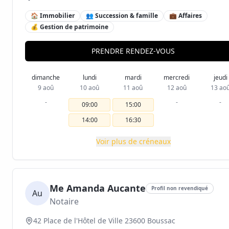
🏠 Immobilier
👥 Succession & famille
💼 Affaires
💰 Gestion de patrimoine
PRENDRE RENDEZ-VOUS
dimanche
lundi
mardi
mercredi
jeudi
9 aoû
10 aoû
11 aoû
12 aoû
13 ao
-
-
-
09:00
15:00
14:00
16:30
Voir plus de créneaux
Me Amanda Aucante
Profil non revendiqué
Au
Notaire
42 Place de l'Hôtel de Ville 23600 Boussac