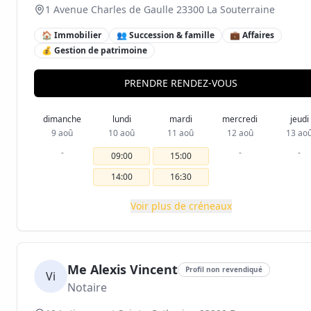
1 Avenue Charles de Gaulle 23300 La Souterraine
🏠 Immobilier
👥 Succession & famille
💼 Affaires
💰 Gestion de patrimoine
PRENDRE RENDEZ-VOUS
dimanche
lundi
mardi
mercredi
jeudi
9 aoû
10 aoû
11 aoû
12 aoû
13 ao
-
-
-
09:00
15:00
14:00
16:30
Voir plus de créneaux
Me Alexis Vincent
Profil non revendiqué
Vi
Notaire