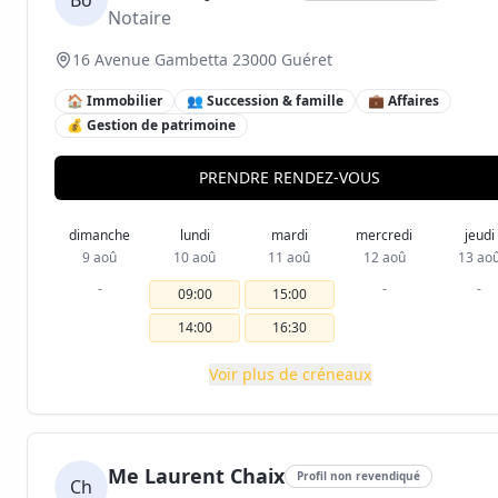
Bo
Notaire
16 Avenue Gambetta 23000 Guéret
🏠 Immobilier
👥 Succession & famille
💼 Affaires
💰 Gestion de patrimoine
PRENDRE RENDEZ-VOUS
dimanche
lundi
mardi
mercredi
jeudi
9 aoû
10 aoû
11 aoû
12 aoû
13 ao
-
-
-
09:00
15:00
14:00
16:30
Voir plus de créneaux
Me Laurent Chaix
Profil non revendiqué
Ch