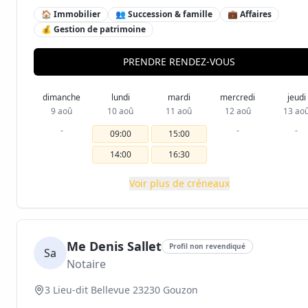
🏠 Immobilier
👥 Succession & famille
💼 Affaires
💰 Gestion de patrimoine
PRENDRE RENDEZ-VOUS
dimanche
lundi
mardi
mercredi
jeudi
9 aoû
10 aoû
11 aoû
12 aoû
13 ao
-
-
-
09:00
15:00
14:00
16:30
Voir plus de créneaux
Me Denis Sallet
Profil non revendiqué
Sa
Notaire
3 Lieu-dit Bellevue 23230 Gouzon