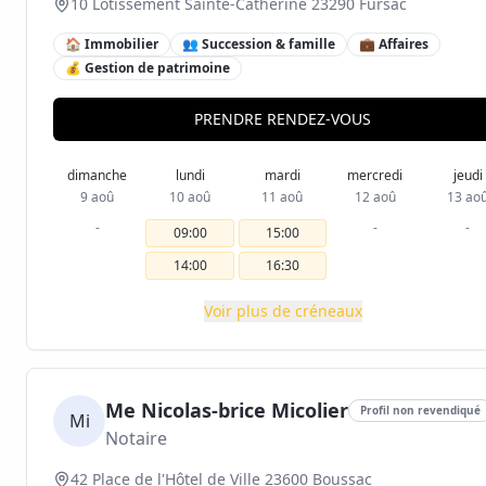
10 Lotissement Sainte-Catherine 23290 Fursac
🏠 Immobilier
👥 Succession & famille
💼 Affaires
💰 Gestion de patrimoine
PRENDRE RENDEZ-VOUS
dimanche
lundi
mardi
mercredi
jeudi
9 aoû
10 aoû
11 aoû
12 aoû
13 ao
-
-
-
09:00
15:00
14:00
16:30
Voir plus de créneaux
Me Nicolas-brice Micolier
Profil non revendiqué
Mi
Notaire
42 Place de l'Hôtel de Ville 23600 Boussac