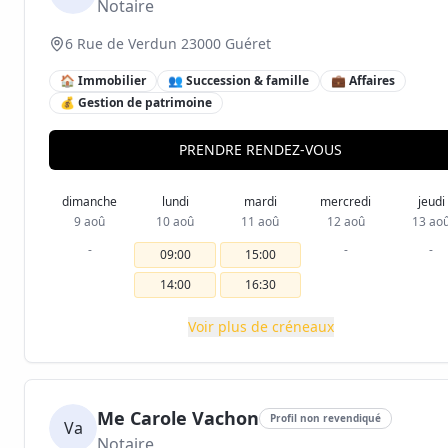
Notaire
6 Rue de Verdun 23000 Guéret
🏠 Immobilier
👥 Succession & famille
💼 Affaires
💰 Gestion de patrimoine
PRENDRE RENDEZ-VOUS
dimanche
lundi
mardi
mercredi
jeudi
9 aoû
10 aoû
11 aoû
12 aoû
13 ao
-
-
-
09:00
15:00
14:00
16:30
Voir plus de créneaux
Me Carole Vachon
Profil non revendiqué
Va
Notaire