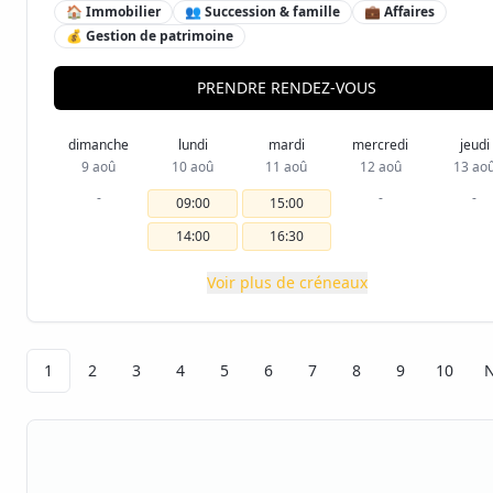
🏠 Immobilier
👥 Succession & famille
💼 Affaires
💰 Gestion de patrimoine
PRENDRE RENDEZ-VOUS
dimanche
lundi
mardi
mercredi
jeudi
9 aoû
10 aoû
11 aoû
12 aoû
13 ao
-
-
-
09:00
15:00
14:00
16:30
Voir plus de créneaux
1
2
3
4
5
6
7
8
9
10
N