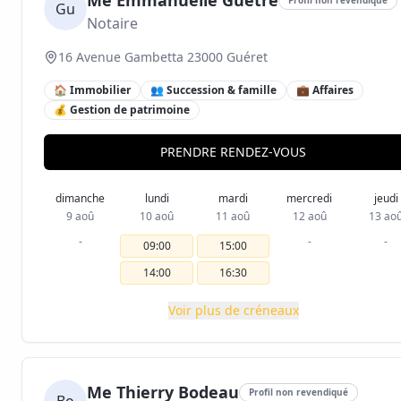
Me Emmanuelle Guetre
Gu
Notaire
16 Avenue Gambetta 23000 Guéret
🏠 Immobilier
👥 Succession & famille
💼 Affaires
💰 Gestion de patrimoine
PRENDRE RENDEZ-VOUS
dimanche
lundi
mardi
mercredi
jeudi
9 aoû
10 aoû
11 aoû
12 aoû
13 ao
-
-
-
09:00
15:00
14:00
16:30
Voir plus de créneaux
Me Thierry Bodeau
Profil non revendiqué