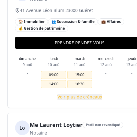
41 Avenue Léon Blum 23000 Guéret
🏠 Immobilier
👥 Succession & famille
💼 Affaires
💰 Gestion de patrimoine
PRENDRE RENDEZ-VOUS
dimanche
lundi
mardi
mercredi
jeudi
9 aoû
10 aoû
11 aoû
12 aoû
13 ao
-
-
-
09:00
15:00
14:00
16:30
Voir plus de créneaux
Me Laurent Loytier
Profil non revendiqué
Lo
Notaire