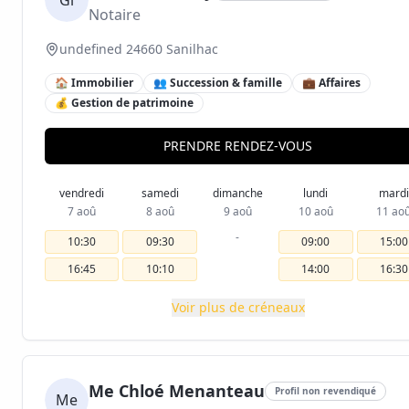
Gl
Notaire
undefined 24660 Sanilhac
🏠 Immobilier
👥 Succession & famille
💼 Affaires
💰 Gestion de patrimoine
PRENDRE RENDEZ-VOUS
vendredi
samedi
dimanche
lundi
mardi
7 aoû
8 aoû
9 aoû
10 aoû
11 ao
-
10:30
09:30
09:00
15:00
16:45
10:10
14:00
16:30
Voir plus de créneaux
Me Chloé Menanteau
Profil non revendiqué
Me