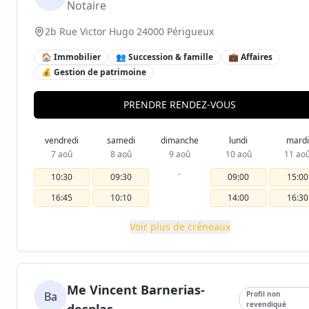
Notaire
2b Rue Victor Hugo 24000 Périgueux
🏠 Immobilier
👥 Succession & famille
💼 Affaires
💰 Gestion de patrimoine
PRENDRE RENDEZ-VOUS
vendredi
samedi
dimanche
lundi
mardi
7 aoû
8 aoû
9 aoû
10 aoû
11 ao
-
10:30
09:30
09:00
15:00
16:45
10:10
14:00
16:30
Voir plus de créneaux
Me Vincent Barnerias-
Ba
Profil non
revendiqué