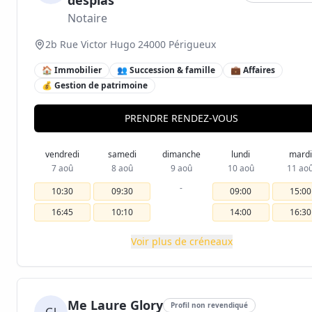
desplas
Notaire
2b Rue Victor Hugo 24000 Périgueux
🏠 Immobilier
👥 Succession & famille
💼 Affaires
💰 Gestion de patrimoine
PRENDRE RENDEZ-VOUS
vendredi
samedi
dimanche
lundi
mardi
7 aoû
8 aoû
9 aoû
10 aoû
11 ao
-
10:30
09:30
09:00
15:00
16:45
10:10
14:00
16:30
Voir plus de créneaux
Me Laure Glory
Profil non revendiqué