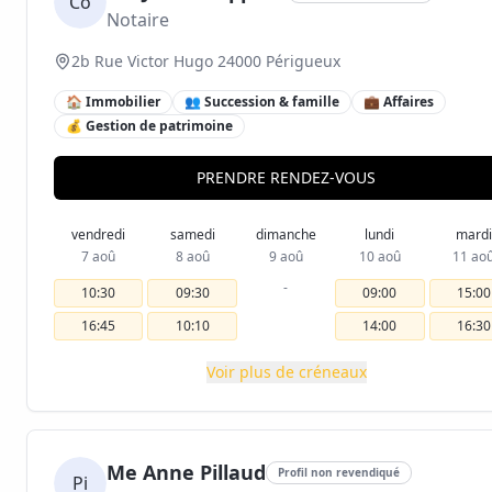
Co
Notaire
2b Rue Victor Hugo 24000 Périgueux
🏠 Immobilier
👥 Succession & famille
💼 Affaires
💰 Gestion de patrimoine
PRENDRE RENDEZ-VOUS
vendredi
samedi
dimanche
lundi
mardi
7 aoû
8 aoû
9 aoû
10 aoû
11 ao
-
10:30
09:30
09:00
15:00
16:45
10:10
14:00
16:30
Voir plus de créneaux
Me Anne Pillaud
Profil non revendiqué
Pi