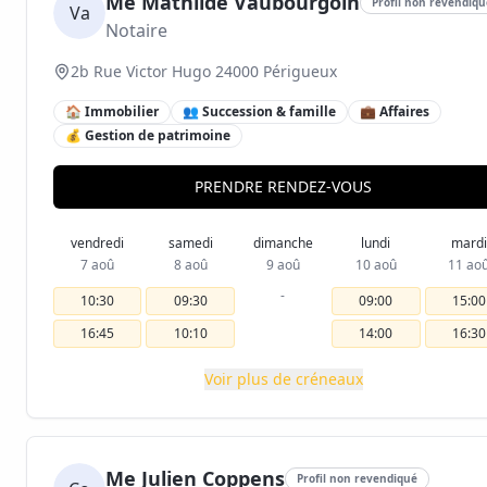
Me Mathilde Vaubourgoin
Profil non revendiqu
Va
Notaire
2b Rue Victor Hugo 24000 Périgueux
🏠 Immobilier
👥 Succession & famille
💼 Affaires
💰 Gestion de patrimoine
PRENDRE RENDEZ-VOUS
vendredi
samedi
dimanche
lundi
mardi
7 aoû
8 aoû
9 aoû
10 aoû
11 ao
-
10:30
09:30
09:00
15:00
16:45
10:10
14:00
16:30
Voir plus de créneaux
Me Julien Coppens
Profil non revendiqué