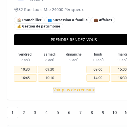
32 Rue Louis Mie 24000 Périgueux
🏠 Immobilier
👥 Succession & famille
💼 Affaires
💰 Gestion de patrimoine
PRENDRE RENDEZ-VOUS
vendredi
samedi
dimanche
lundi
mardi
7 aoû
8 aoû
9 aoû
10 aoû
11 ao
-
10:30
09:30
09:00
15:00
16:45
10:10
14:00
16:30
Voir plus de créneaux
1
2
3
4
5
6
7
8
9
10
N