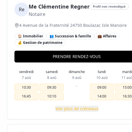
Me Clémentine Regner
Profil non revendiqué
Re
Notaire
4 Avenue de la Fraternité 24750 Boulazac Isle Manoire
🏠 Immobilier
👥 Succession & famille
💼 Affaires
💰 Gestion de patrimoine
PRENDRE RENDEZ-VOUS
vendredi
samedi
dimanche
lundi
mardi
7 aoû
8 aoû
9 aoû
10 aoû
11 ao
-
10:30
09:30
09:00
15:00
16:45
10:10
14:00
16:30
Voir plus de créneaux