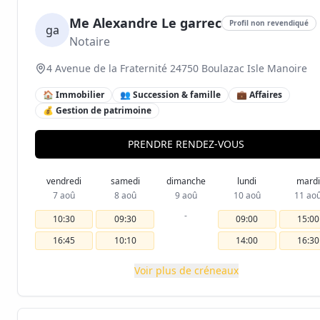
Me Alexandre Le garrec
Profil non revendiqué
ga
Notaire
4 Avenue de la Fraternité 24750 Boulazac Isle Manoire
🏠 Immobilier
👥 Succession & famille
💼 Affaires
💰 Gestion de patrimoine
PRENDRE RENDEZ-VOUS
vendredi
samedi
dimanche
lundi
mardi
7 aoû
8 aoû
9 aoû
10 aoû
11 ao
-
10:30
09:30
09:00
15:00
16:45
10:10
14:00
16:30
Voir plus de créneaux