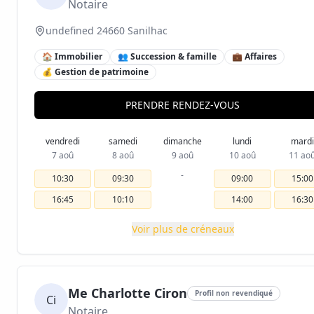
Notaire
undefined 24660 Sanilhac
🏠 Immobilier
👥 Succession & famille
💼 Affaires
💰 Gestion de patrimoine
PRENDRE RENDEZ-VOUS
vendredi
samedi
dimanche
lundi
mardi
7 aoû
8 aoû
9 aoû
10 aoû
11 ao
-
10:30
09:30
09:00
15:00
16:45
10:10
14:00
16:30
Voir plus de créneaux
Me Charlotte Ciron
Profil non revendiqué
Ci
Notaire