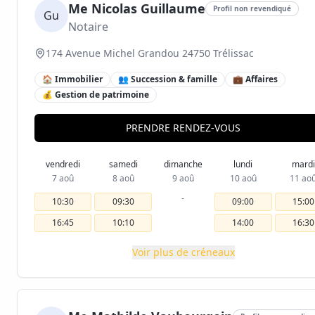
Me Nicolas Guillaume
Profil non revendiqué
Gu
Notaire
174 Avenue Michel Grandou 24750 Trélissac
🏠 Immobilier
👥 Succession & famille
💼 Affaires
💰 Gestion de patrimoine
PRENDRE RENDEZ-VOUS
vendredi
samedi
dimanche
lundi
mardi
7 aoû
8 aoû
9 aoû
10 aoû
11 ao
-
10:30
09:30
09:00
15:00
16:45
10:10
14:00
16:30
Voir plus de créneaux