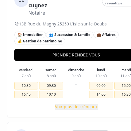
Sc
revendiqué
cugnez
Notaire
13B Rue du Magny 25250 L'Isle-sur-le-Doubs
🏠 Immobilier
👥 Succession & famille
💼 Affaires
💰 Gestion de patrimoine
PRENDRE RENDEZ-VOUS
vendredi
samedi
dimanche
lundi
mardi
7 aoû
8 aoû
9 aoû
10 aoû
11 ao
-
10:30
09:30
09:00
15:00
16:45
10:10
14:00
16:30
Voir plus de créneaux