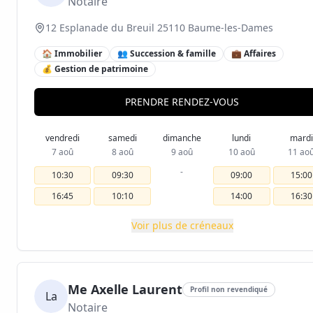
Notaire
12 Esplanade du Breuil 25110 Baume-les-Dames
🏠 Immobilier
👥 Succession & famille
💼 Affaires
💰 Gestion de patrimoine
PRENDRE RENDEZ-VOUS
vendredi
samedi
dimanche
lundi
mardi
7 aoû
8 aoû
9 aoû
10 aoû
11 ao
-
10:30
09:30
09:00
15:00
16:45
10:10
14:00
16:30
Voir plus de créneaux
Me Axelle Laurent
Profil non revendiqué
La
Notaire