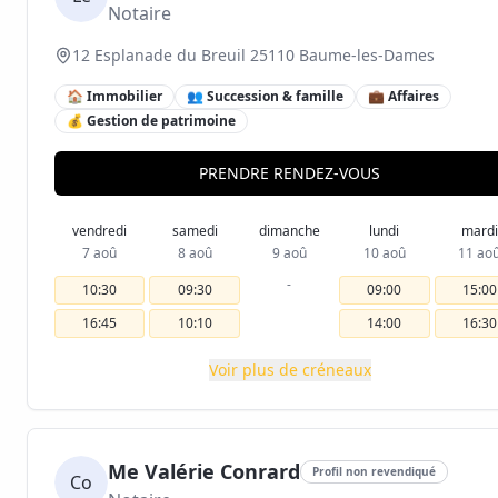
Notaire
12 Esplanade du Breuil 25110 Baume-les-Dames
🏠 Immobilier
👥 Succession & famille
💼 Affaires
💰 Gestion de patrimoine
PRENDRE RENDEZ-VOUS
vendredi
samedi
dimanche
lundi
mardi
7 aoû
8 aoû
9 aoû
10 aoû
11 ao
-
10:30
09:30
09:00
15:00
16:45
10:10
14:00
16:30
Voir plus de créneaux
Me Valérie Conrard
Profil non revendiqué
Co