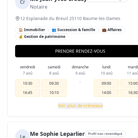
Cr
Notaire
12 Esplanade du Breuil 25110 Baume-les-Dames
🏠 Immobilier
👥 Succession & famille
💼 Affaires
💰 Gestion de patrimoine
PRENDRE RENDEZ-VOUS
vendredi
samedi
dimanche
lundi
mardi
7 aoû
8 aoû
9 aoû
10 aoû
11 ao
-
10:30
09:30
09:00
15:00
16:45
10:10
14:00
16:30
Voir plus de créneaux
Me Sophie Leparlier
Profil non revendiqué
Le