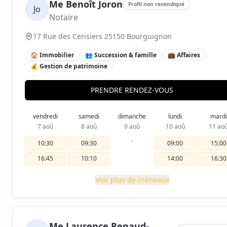
Me Benoît Joron
Profil non revendiqué
Jo
Notaire
17 Rue des Cerisiers 25150 Bourguignon
🏠 Immobilier
👥 Succession & famille
💼 Affaires
💰 Gestion de patrimoine
PRENDRE RENDEZ-VOUS
vendredi
samedi
dimanche
lundi
mardi
7 aoû
8 aoû
9 aoû
10 aoû
11 ao
-
10:30
09:30
09:00
15:00
16:45
10:10
14:00
16:30
Voir plus de créneaux
Me Laurence Renaud-