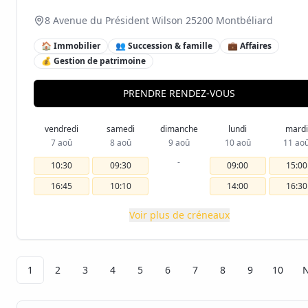
8 Avenue du Président Wilson 25200 Montbéliard
🏠 Immobilier
👥 Succession & famille
💼 Affaires
💰 Gestion de patrimoine
PRENDRE RENDEZ-VOUS
vendredi
samedi
dimanche
lundi
mardi
7 aoû
8 aoû
9 aoû
10 aoû
11 ao
-
10:30
09:30
09:00
15:00
16:45
10:10
14:00
16:30
Voir plus de créneaux
1
2
3
4
5
6
7
8
9
10
N