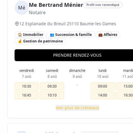
Me Bertrand Ménier
Profil non revendiqué
Mé
Notaire
12 Esplanade du Breuil 25110 Baume-les-Dames
🏠 Immobilier
👥 Succession & famille
💼 Affaires
💰 Gestion de patrimoine
PRENDRE RENDEZ-VOUS
vendredi
samedi
dimanche
lundi
mardi
7 aoû
8 aoû
9 aoû
10 aoû
11 ao
-
10:30
09:30
09:00
15:00
16:45
10:10
14:00
16:30
Voir plus de créneaux