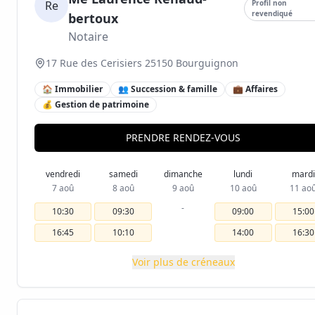
Re
Profil non
revendiqué
bertoux
Notaire
17 Rue des Cerisiers 25150 Bourguignon
🏠 Immobilier
👥 Succession & famille
💼 Affaires
💰 Gestion de patrimoine
PRENDRE RENDEZ-VOUS
vendredi
samedi
dimanche
lundi
mardi
7 aoû
8 aoû
9 aoû
10 aoû
11 ao
-
10:30
09:30
09:00
15:00
16:45
10:10
14:00
16:30
Voir plus de créneaux