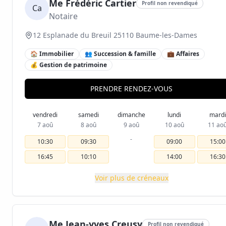
Me Frédéric Cartier
Profil non revendiqué
Ca
Notaire
12 Esplanade du Breuil 25110 Baume-les-Dames
🏠 Immobilier
👥 Succession & famille
💼 Affaires
💰 Gestion de patrimoine
PRENDRE RENDEZ-VOUS
vendredi
samedi
dimanche
lundi
mardi
7 aoû
8 aoû
9 aoû
10 aoû
11 ao
-
10:30
09:30
09:00
15:00
16:45
10:10
14:00
16:30
Voir plus de créneaux
Me Jean-yves Creusy
Profil non revendiqué