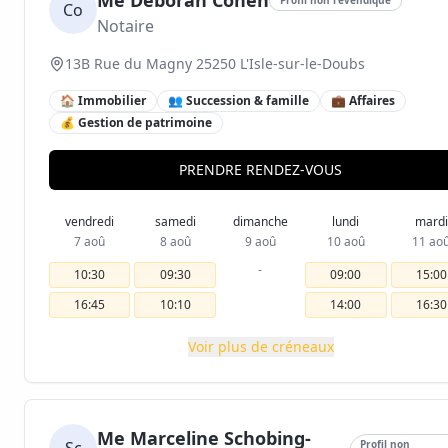
Me Deborah Cohen
Co
Notaire
13B Rue du Magny 25250 L'Isle-sur-le-Doubs
🏠 Immobilier
👥 Succession & famille
💼 Affaires
💰 Gestion de patrimoine
PRENDRE RENDEZ-VOUS
vendredi
samedi
dimanche
lundi
mardi
7 aoû
8 aoû
9 aoû
10 aoû
11 ao
-
10:30
09:30
09:00
15:00
16:45
10:10
14:00
16:30
Voir plus de créneaux
Me Marceline Schobing-
Profil non