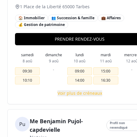
1 Place de la Liberté 65000 Tarbes
🏠 Immobilier
👥 Succession & famille
💼 Affaires
💰 Gestion de patrimoine
PRENDRE RENDEZ-VOUS
samedi
dimanche
lundi
mardi
mercre
8 aoû
9 aoû
10 aoû
11 aoû
12 ao
-
-
09:30
09:00
15:00
10:10
14:00
16:30
Voir plus de créneaux
Me Benjamin Pujol-
Pu
Profil non
revendiqué
capdevielle