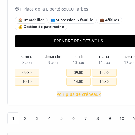
1 Place de la Liberté 65000 Tarbes
🏠 Immobilier
👥 Succession & famille
💼 Affaires
💰 Gestion de patrimoine
PRENDRE RENDEZ-VOUS
samedi
dimanche
lundi
mardi
mercre
8 aoû
9 aoû
10 aoû
11 aoû
12 ao
-
-
09:30
09:00
15:00
10:10
14:00
16:30
Voir plus de créneaux
1
2
3
4
5
6
7
8
9
10
N