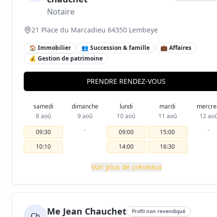
Notaire
21 Place du Marcadieu 64350 Lembeye
🏠 Immobilier
👥 Succession & famille
💼 Affaires
💰 Gestion de patrimoine
PRENDRE RENDEZ-VOUS
samedi
dimanche
lundi
mardi
mercre
8 aoû
9 aoû
10 aoû
11 aoû
12 ao
-
-
09:30
09:00
15:00
10:10
14:00
16:30
Voir plus de créneaux
Me Jean Chauchet
Profil non revendiqué
Ch