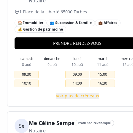
Notaire
1 Place de la Liberté 65000 Tarbes
🏠 Immobilier
👥 Succession & famille
💼 Affaires
💰 Gestion de patrimoine
PRENDRE RENDEZ-VOUS
samedi
dimanche
lundi
mardi
mercre
8 aoû
9 aoû
10 aoû
11 aoû
12 ao
-
-
09:30
09:00
15:00
10:10
14:00
16:30
Voir plus de créneaux
Me Céline Sempe
Profil non revendiqué
Se
Notaire