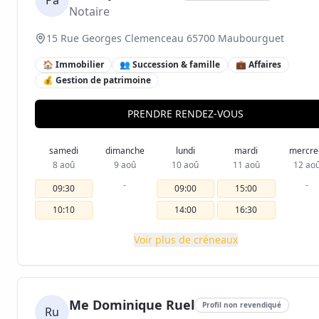
Pa
Notaire
15 Rue Georges Clemenceau 65700 Maubourguet
🏠 Immobilier
👥 Succession & famille
💼 Affaires
💰 Gestion de patrimoine
PRENDRE RENDEZ-VOUS
samedi
dimanche
lundi
mardi
mercre
8 aoû
9 aoû
10 aoû
11 aoû
12 ao
-
-
09:30
09:00
15:00
10:10
14:00
16:30
Voir plus de créneaux
Me Dominique Ruel
Profil non revendiqué
Ru