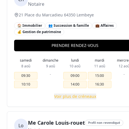
Notaire
21 Place du Marcadieu 64350 Lembeye
🏠 Immobilier
👥 Succession & famille
💼 Affaires
💰 Gestion de patrimoine
PRENDRE RENDEZ-VOUS
samedi
dimanche
lundi
mardi
mercre
8 aoû
9 aoû
10 aoû
11 aoû
12 ao
-
-
09:30
09:00
15:00
10:10
14:00
16:30
Voir plus de créneaux
Me Carole Louis-rouet
Profil non revendiqué
Lo