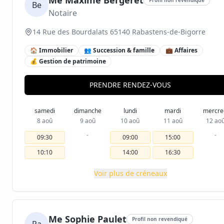
Me Maxime Bergeret
Be
Notaire
14 Rue des Bourdalats 65140 Rabastens-de-Bigorre
🏠 Immobilier
👥 Succession & famille
💼 Affaires
💰 Gestion de patrimoine
PRENDRE RENDEZ-VOUS
samedi
dimanche
lundi
mardi
mercre
8 aoû
9 aoû
10 aoû
11 aoû
12 ao
-
-
09:30
09:00
15:00
10:10
14:00
16:30
Voir plus de créneaux
Me Sophie Paulet
Profil non revendiqué