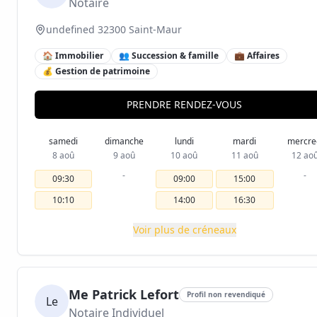
Notaire
undefined 32300 Saint-Maur
🏠 Immobilier
👥 Succession & famille
💼 Affaires
💰 Gestion de patrimoine
PRENDRE RENDEZ-VOUS
samedi
dimanche
lundi
mardi
mercre
8 aoû
9 aoû
10 aoû
11 aoû
12 ao
-
-
09:30
09:00
15:00
10:10
14:00
16:30
Voir plus de créneaux
Me Patrick Lefort
Profil non revendiqué
Le
Notaire Individuel