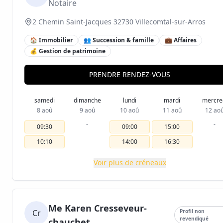
Notaire
2 Chemin Saint-Jacques 32730 Villecomtal-sur-Arros
🏠 Immobilier
👥 Succession & famille
💼 Affaires
💰 Gestion de patrimoine
PRENDRE RENDEZ-VOUS
samedi
dimanche
lundi
mardi
mercre
8 aoû
9 aoû
10 aoû
11 aoû
12 ao
-
-
09:30
09:00
15:00
10:10
14:00
16:30
Voir plus de créneaux
Me Karen Cresseveur-
Cr
Profil non
revendiqué
chauchet