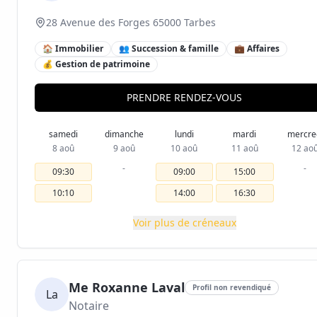
28 Avenue des Forges 65000 Tarbes
🏠 Immobilier
👥 Succession & famille
💼 Affaires
💰 Gestion de patrimoine
PRENDRE RENDEZ-VOUS
samedi
dimanche
lundi
mardi
mercre
8 aoû
9 aoû
10 aoû
11 aoû
12 ao
-
-
09:30
09:00
15:00
10:10
14:00
16:30
Voir plus de créneaux
Me Roxanne Laval
Profil non revendiqué
La
Notaire