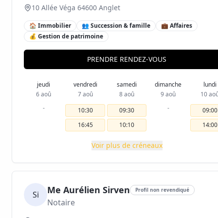
10 Allée Véga 64600 Anglet
🏠 Immobilier
👥 Succession & famille
💼 Affaires
💰 Gestion de patrimoine
PRENDRE RENDEZ-VOUS
jeudi
vendredi
samedi
dimanche
lundi
6 aoû
7 aoû
8 aoû
9 aoû
10 ao
-
-
10:30
09:30
09:00
16:45
10:10
14:00
Voir plus de créneaux
Me Aurélien Sirven
Profil non revendiqué
Si
Notaire