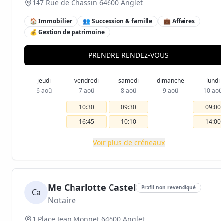
147 Rue de Chassin 64600 Anglet
🏠 Immobilier
👥 Succession & famille
💼 Affaires
💰 Gestion de patrimoine
PRENDRE RENDEZ-VOUS
jeudi
vendredi
samedi
dimanche
lundi
6 aoû
7 aoû
8 aoû
9 aoû
10 ao
-
-
10:30
09:30
09:00
16:45
10:10
14:00
Voir plus de créneaux
Me Charlotte Castel
Profil non revendiqué
Ca
Notaire
1 Place Jean Monnet 64600 Anglet