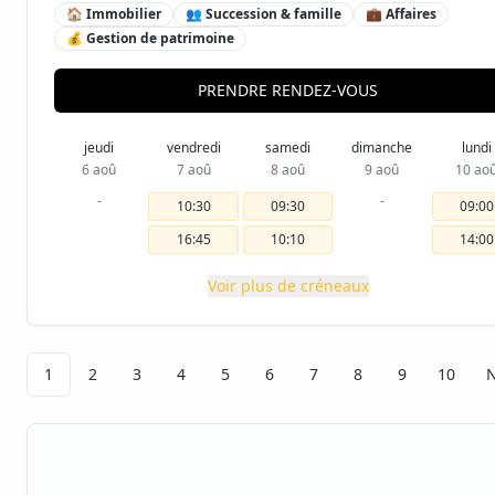
🏠 Immobilier
👥 Succession & famille
💼 Affaires
💰 Gestion de patrimoine
PRENDRE RENDEZ-VOUS
jeudi
vendredi
samedi
dimanche
lundi
6 aoû
7 aoû
8 aoû
9 aoû
10 ao
-
-
10:30
09:30
09:00
16:45
10:10
14:00
Voir plus de créneaux
1
2
3
4
5
6
7
8
9
10
N