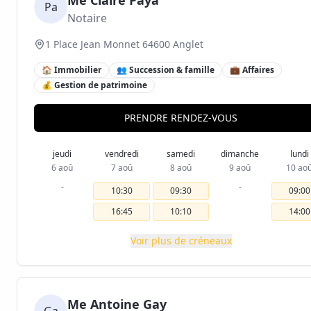
Me Claire Paya
Pa
Notaire
1 Place Jean Monnet 64600 Anglet
🏠 Immobilier
👥 Succession & famille
💼 Affaires
💰 Gestion de patrimoine
PRENDRE RENDEZ-VOUS
jeudi
vendredi
samedi
dimanche
lundi
6 aoû
7 aoû
8 aoû
9 aoû
10 ao
-
-
10:30
09:30
09:00
16:45
10:10
14:00
Voir plus de créneaux
Me Antoine Gay