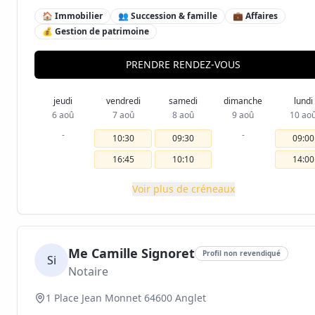
🏠 Immobilier
👥 Succession & famille
💼 Affaires
💰 Gestion de patrimoine
PRENDRE RENDEZ-VOUS
jeudi
vendredi
samedi
dimanche
lundi
6 aoû
7 aoû
8 aoû
9 aoû
10 ao
-
-
10:30
09:30
09:00
16:45
10:10
14:00
Voir plus de créneaux
Me Camille Signoret
Profil non revendiqué
Si
Notaire
1 Place Jean Monnet 64600 Anglet