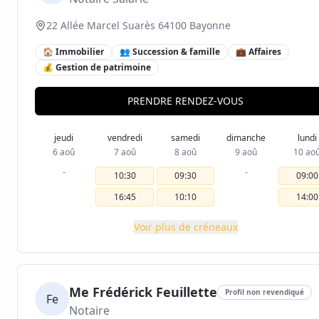
22 Allée Marcel Suarès 64100 Bayonne
🏠 Immobilier
👥 Succession & famille
💼 Affaires
💰 Gestion de patrimoine
PRENDRE RENDEZ-VOUS
jeudi
vendredi
samedi
dimanche
lundi
6 aoû
7 aoû
8 aoû
9 aoû
10 ao
-
-
10:30
09:30
09:00
16:45
10:10
14:00
Voir plus de créneaux
Me Frédérick Feuillette
Profil non revendiqué
Fe
Notaire