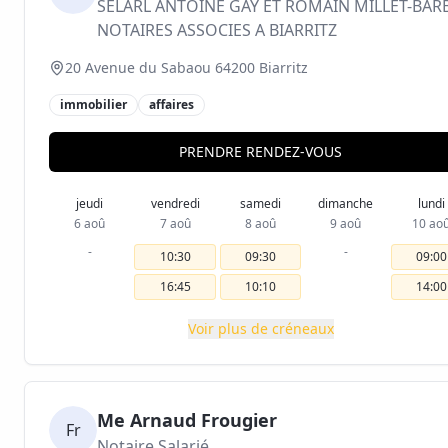
SELARL ANTOINE GAY ET ROMAIN MILLET-BARB
NOTAIRES ASSOCIES A BIARRITZ
20 Avenue du Sabaou 64200 Biarritz
immobilier
affaires
PRENDRE RENDEZ-VOUS
jeudi
vendredi
samedi
dimanche
lundi
6 aoû
7 aoû
8 aoû
9 aoû
10 ao
-
-
10:30
09:30
09:00
16:45
10:10
14:00
Voir plus de créneaux
Me Arnaud Frougier
Fr
Notaire Salarié