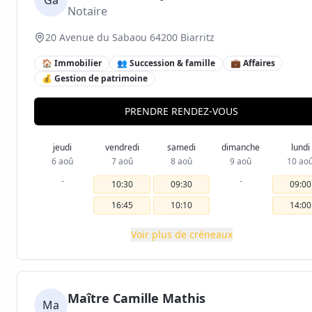
Ga
Notaire
20 Avenue du Sabaou 64200 Biarritz
🏠 Immobilier
👥 Succession & famille
💼 Affaires
💰 Gestion de patrimoine
PRENDRE RENDEZ-VOUS
jeudi
vendredi
samedi
dimanche
lundi
6 aoû
7 aoû
8 aoû
9 aoû
10 ao
-
-
10:30
09:30
09:00
16:45
10:10
14:00
Voir plus de créneaux
Maître Camille Mathis
Ma