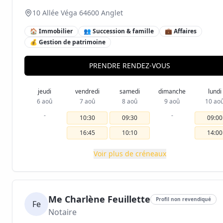
10 Allée Véga 64600 Anglet
🏠 Immobilier
👥 Succession & famille
💼 Affaires
💰 Gestion de patrimoine
PRENDRE RENDEZ-VOUS
jeudi
vendredi
samedi
dimanche
lundi
6 aoû
7 aoû
8 aoû
9 aoû
10 ao
-
-
10:30
09:30
09:00
16:45
10:10
14:00
Voir plus de créneaux
Me Charlène Feuillette
Profil non revendiqué
Fe
Notaire