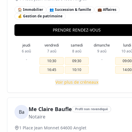
🏠 Immobilier
👥 Succession & famille
💼 Affaires
💰 Gestion de patrimoine
PRENDRE RENDEZ-VOUS
jeudi
vendredi
samedi
dimanche
lundi
6 aoû
7 aoû
8 aoû
9 aoû
10 ao
-
-
10:30
09:30
09:00
16:45
10:10
14:00
Voir plus de créneaux
Me Claire Baufle
Profil non revendiqué
Ba
Notaire
1 Place Jean Monnet 64600 Anglet