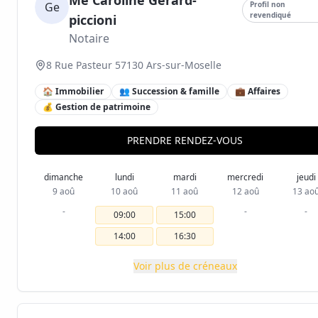
Me Caroline Gerard-
Ge
Profil non
revendiqué
piccioni
Notaire
8 Rue Pasteur 57130 Ars-sur-Moselle
🏠 Immobilier
👥 Succession & famille
💼 Affaires
💰 Gestion de patrimoine
PRENDRE RENDEZ-VOUS
dimanche
lundi
mardi
mercredi
jeudi
9 aoû
10 aoû
11 aoû
12 aoû
13 ao
-
-
-
09:00
15:00
14:00
16:30
Voir plus de créneaux