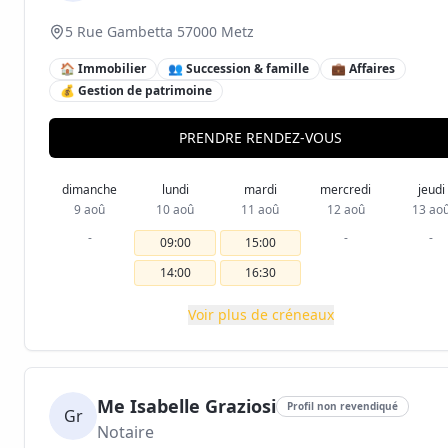
5 Rue Gambetta 57000 Metz
🏠 Immobilier
👥 Succession & famille
💼 Affaires
💰 Gestion de patrimoine
PRENDRE RENDEZ-VOUS
dimanche
lundi
mardi
mercredi
jeudi
9 aoû
10 aoû
11 aoû
12 aoû
13 ao
-
-
-
09:00
15:00
14:00
16:30
Voir plus de créneaux
Me Isabelle Graziosi
Profil non revendiqué
Gr
Notaire