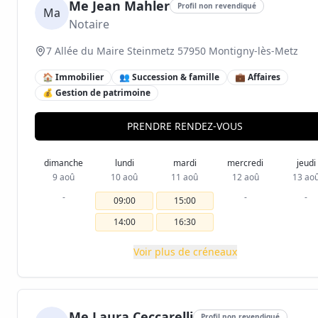
Me Jean Mahler
Profil non revendiqué
Ma
Notaire
7 Allée du Maire Steinmetz 57950 Montigny-lès-Metz
🏠 Immobilier
👥 Succession & famille
💼 Affaires
💰 Gestion de patrimoine
PRENDRE RENDEZ-VOUS
dimanche
lundi
mardi
mercredi
jeudi
9 aoû
10 aoû
11 aoû
12 aoû
13 ao
-
-
-
09:00
15:00
14:00
16:30
Voir plus de créneaux
Me Laura Ceccarelli
Profil non revendiqué