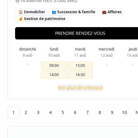
14 Avenue Foch 57000 Metz
🏠 Immobilier
👥 Succession & famille
💼 Affaires
💰 Gestion de patrimoine
PRENDRE RENDEZ-VOUS
dimanche
lundi
mardi
mercredi
jeudi
9 aoû
10 aoû
11 aoû
12 aoû
13 ao
-
-
-
09:00
15:00
14:00
16:30
Voir plus de créneaux
1
2
3
4
5
6
7
8
9
10
N