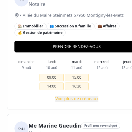
Notaire
7 Allée du Maire Steinmetz 57950 Montigny-lès-Metz
🏠 Immobilier
👥 Succession & famille
💼 Affaires
💰 Gestion de patrimoine
PRENDRE RENDEZ-VOUS
dimanche
lundi
mardi
mercredi
jeudi
9 aoû
10 aoû
11 aoû
12 aoû
13 ao
-
-
-
09:00
15:00
14:00
16:30
Voir plus de créneaux
Me Marine Gueudin
Profil non revendiqué
Gu