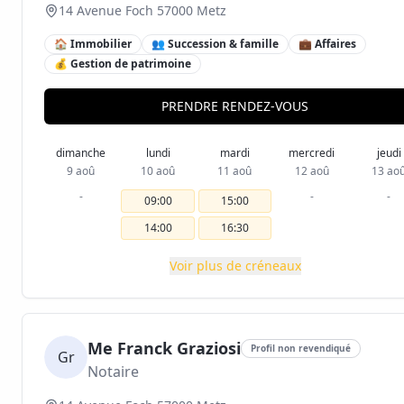
14 Avenue Foch 57000 Metz
🏠 Immobilier
👥 Succession & famille
💼 Affaires
💰 Gestion de patrimoine
PRENDRE RENDEZ-VOUS
dimanche
lundi
mardi
mercredi
jeudi
9 aoû
10 aoû
11 aoû
12 aoû
13 ao
-
-
-
09:00
15:00
14:00
16:30
Voir plus de créneaux
Me Franck Graziosi
Profil non revendiqué
Gr
Notaire