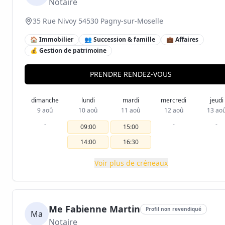
Notaire
35 Rue Nivoy 54530 Pagny-sur-Moselle
🏠 Immobilier
👥 Succession & famille
💼 Affaires
💰 Gestion de patrimoine
PRENDRE RENDEZ-VOUS
dimanche
lundi
mardi
mercredi
jeudi
9 aoû
10 aoû
11 aoû
12 aoû
13 ao
-
-
-
09:00
15:00
14:00
16:30
Voir plus de créneaux
Me Fabienne Martin
Profil non revendiqué
Ma
Notaire