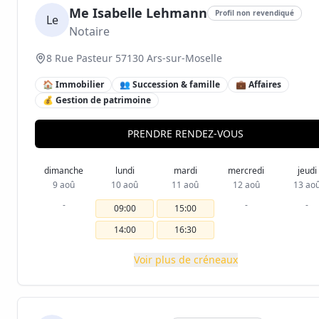
Me Isabelle Lehmann
Profil non revendiqué
Le
Notaire
8 Rue Pasteur 57130 Ars-sur-Moselle
🏠 Immobilier
👥 Succession & famille
💼 Affaires
💰 Gestion de patrimoine
PRENDRE RENDEZ-VOUS
dimanche
lundi
mardi
mercredi
jeudi
9 aoû
10 aoû
11 aoû
12 aoû
13 ao
-
-
-
09:00
15:00
14:00
16:30
Voir plus de créneaux