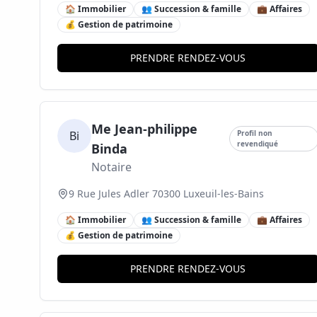
🏠 Immobilier
👥 Succession & famille
💼 Affaires
💰 Gestion de patrimoine
PRENDRE RENDEZ-VOUS
Me Jean-philippe
Bi
Profil non
revendiqué
Binda
Notaire
9 Rue Jules Adler 70300 Luxeuil-les-Bains
🏠 Immobilier
👥 Succession & famille
💼 Affaires
💰 Gestion de patrimoine
PRENDRE RENDEZ-VOUS