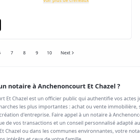
Voir plus de créneaux
6
7
8
9
10
Next
un notaire à
Anchenoncourt Et Chazel
?
t Et Chazel
est un officier public qui authentifie vos actes 
ches les plus importantes : achat ou vente immobilière, 
réation d'entreprise. Faire appel à un notaire à
Anchenonco
ique de vos transactions et un conseil personnalisé adapté a
Et Chazel
ou dans les communes environnantes, votre notair
s intérêts et ceux de votre famille.