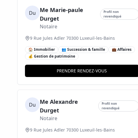
Me Marie-paule
Du
Profil non
revendiqué
Durget
Notaire
9 Rue Jules Adler 70300 Luxeuil-les-Bains
🏠 Immobilier
👥 Succession & famille
💼 Affaires
💰 Gestion de patrimoine
PRENDRE RENDEZ-VOUS
Me Alexandre
Du
Profil non
revendiqué
Durget
Notaire
9 Rue Jules Adler 70300 Luxeuil-les-Bains