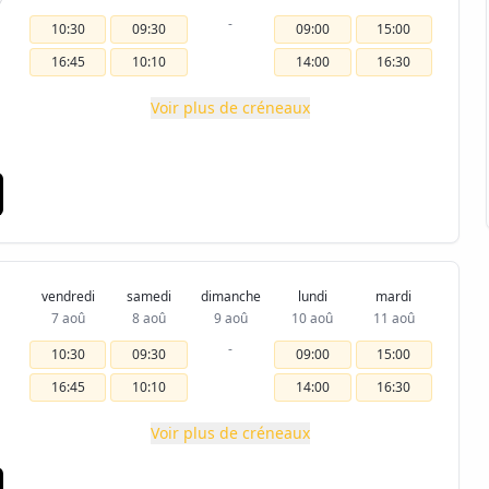
-
10:30
09:30
09:00
15:00
16:45
10:10
14:00
16:30
Voir plus de créneaux
vendredi
samedi
dimanche
lundi
mardi
7 aoû
8 aoû
9 aoû
10 aoû
11 aoû
-
10:30
09:30
09:00
15:00
16:45
10:10
14:00
16:30
Voir plus de créneaux