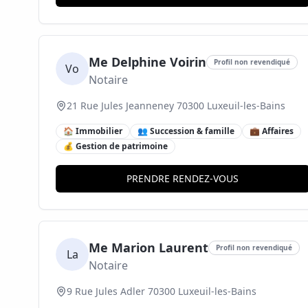
Me Delphine Voirin
Profil non revendiqué
Vo
Notaire
21 Rue Jules Jeanneney 70300 Luxeuil-les-Bains
🏠 Immobilier
👥 Succession & famille
💼 Affaires
💰 Gestion de patrimoine
PRENDRE RENDEZ-VOUS
Me Marion Laurent
Profil non revendiqué
La
Notaire
9 Rue Jules Adler 70300 Luxeuil-les-Bains