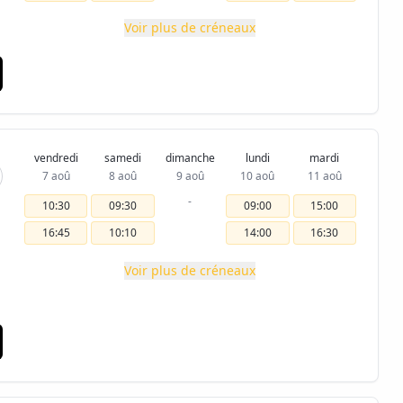
Voir plus de créneaux
vendredi
samedi
dimanche
lundi
mardi
7 aoû
8 aoû
9 aoû
10 aoû
11 aoû
-
10:30
09:30
09:00
15:00
16:45
10:10
14:00
16:30
Voir plus de créneaux