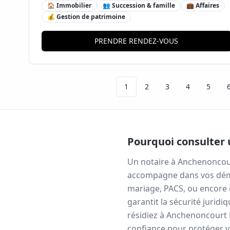
🏠 Immobilier
👥 Succession & famille
💼 Affaires
💰 Gestion de patrimoine
PRENDRE RENDEZ-VOUS
1
2
3
4
5
Pourquoi consulter 
Un notaire à
Anchenoncour
accompagne dans vos démar
mariage, PACS, ou encore c
garantit la sécurité jurid
résidiez à
Anchenoncourt 
confiance pour protéger vo