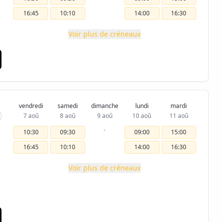
16:45
10:10
14:00
16:30
Voir plus de créneaux
vendredi
samedi
dimanche
lundi
mardi
7 aoû
8 aoû
9 aoû
10 aoû
11 aoû
-
10:30
09:30
09:00
15:00
16:45
10:10
14:00
16:30
Voir plus de créneaux