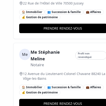
22 Rue de l'Hôtel de Ville 70500 Jussey
🏠 Immobilier
👥 Succession & famille
💼 Affaires
💰 Gestion de patrimoine
PRENDRE RENDEZ-VOUS
Me Stéphanie
Me
Profil non
revendiqué
Meline
Notaire
12 Avenue du Lieutenant-Colonel Chavane 88240 La
Vôge-les-Bains
🏠 Immobilier
👥 Succession & famille
💼 Affaires
💰 Gestion de patrimoine
PRENDRE RENDEZ-VOUS