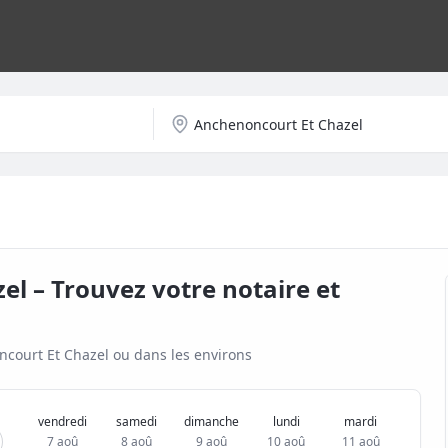
zel
– Trouvez votre notaire et
court Et Chazel
ou dans les environs
vendredi
samedi
dimanche
lundi
mardi
7 aoû
8 aoû
9 aoû
10 aoû
11 aoû