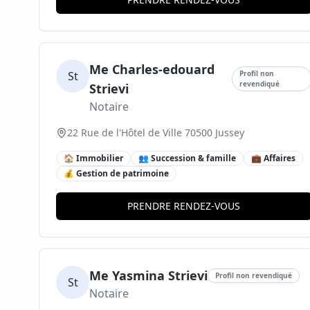
Me Charles-edouard
St
Profil non
revendiqué
Strievi
Notaire
22 Rue de l'Hôtel de Ville 70500 Jussey
🏠 Immobilier
👥 Succession & famille
💼 Affaires
💰 Gestion de patrimoine
PRENDRE RENDEZ-VOUS
Me Yasmina Strievi
Profil non revendiqué
St
Notaire