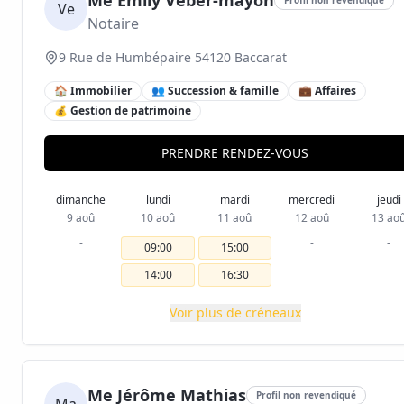
Me Emily Veber-mayon
Ve
Notaire
9 Rue de Humbépaire 54120 Baccarat
🏠 Immobilier
👥 Succession & famille
💼 Affaires
💰 Gestion de patrimoine
PRENDRE RENDEZ-VOUS
dimanche
lundi
mardi
mercredi
jeudi
9 aoû
10 aoû
11 aoû
12 aoû
13 ao
-
-
-
09:00
15:00
14:00
16:30
Voir plus de créneaux
Me Jérôme Mathias
Profil non revendiqué