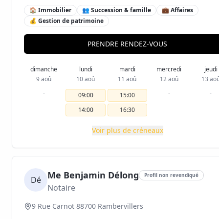
🏠 Immobilier
👥 Succession & famille
💼 Affaires
💰 Gestion de patrimoine
PRENDRE RENDEZ-VOUS
dimanche
lundi
mardi
mercredi
jeudi
9 aoû
10 aoû
11 aoû
12 aoû
13 ao
-
-
-
09:00
15:00
14:00
16:30
Voir plus de créneaux
Me Benjamin Délong
Profil non revendiqué
Dé
Notaire
9 Rue Carnot 88700 Rambervillers