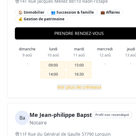
14T Rue Jacques Mellez 88110 Raon-l'Étape
🏠 Immobilier
👥 Succession & famille
💼 Affaires
💰 Gestion de patrimoine
PRENDRE RENDEZ-VOUS
dimanche
lundi
mardi
mercredi
jeudi
9 aoû
10 aoû
11 aoû
12 aoû
13 ao
-
-
-
09:00
15:00
14:00
16:30
Voir plus de créneaux
Me Jean-philippe Bapst
Profil non revendiqué
Ba
Notaire
11F Rue du Général de Gaulle 57790 Lorquin