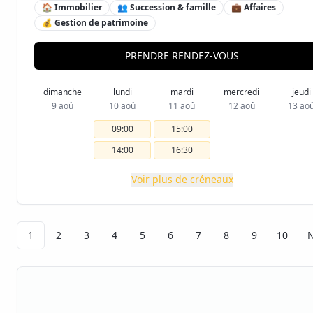
🏠 Immobilier
👥 Succession & famille
💼 Affaires
💰 Gestion de patrimoine
PRENDRE RENDEZ-VOUS
dimanche
lundi
mardi
mercredi
jeudi
9 aoû
10 aoû
11 aoû
12 aoû
13 ao
-
-
-
09:00
15:00
14:00
16:30
Voir plus de créneaux
1
2
3
4
5
6
7
8
9
10
N