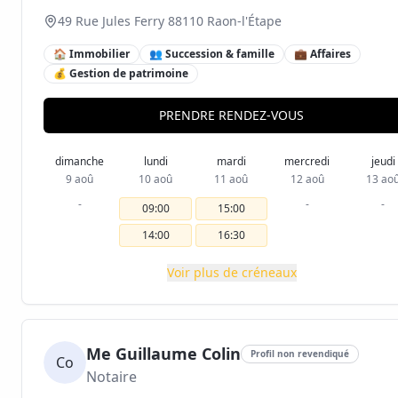
49 Rue Jules Ferry 88110 Raon-l'Étape
🏠 Immobilier
👥 Succession & famille
💼 Affaires
💰 Gestion de patrimoine
PRENDRE RENDEZ-VOUS
dimanche
lundi
mardi
mercredi
jeudi
9 aoû
10 aoû
11 aoû
12 aoû
13 ao
-
-
-
09:00
15:00
14:00
16:30
Voir plus de créneaux
Me Guillaume Colin
Profil non revendiqué
Co
Notaire