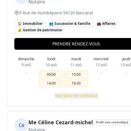
Notaire
9 Rue de Humbépaire 54120 Baccarat
🏠 Immobilier
👥 Succession & famille
💼 Affaires
💰 Gestion de patrimoine
PRENDRE RENDEZ-VOUS
dimanche
lundi
mardi
mercredi
jeudi
9 aoû
10 aoû
11 aoû
12 aoû
13 ao
-
-
-
09:00
15:00
14:00
16:30
Voir plus de créneaux
Me Céline Cezard-michel
Profil non revendiqué
Ce
Notaire