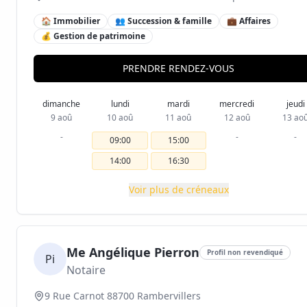
🏠 Immobilier
👥 Succession & famille
💼 Affaires
💰 Gestion de patrimoine
PRENDRE RENDEZ-VOUS
dimanche
lundi
mardi
mercredi
jeudi
9 aoû
10 aoû
11 aoû
12 aoû
13 ao
-
-
-
09:00
15:00
14:00
16:30
Voir plus de créneaux
Me Angélique Pierron
Profil non revendiqué
Pi
Notaire
9 Rue Carnot 88700 Rambervillers