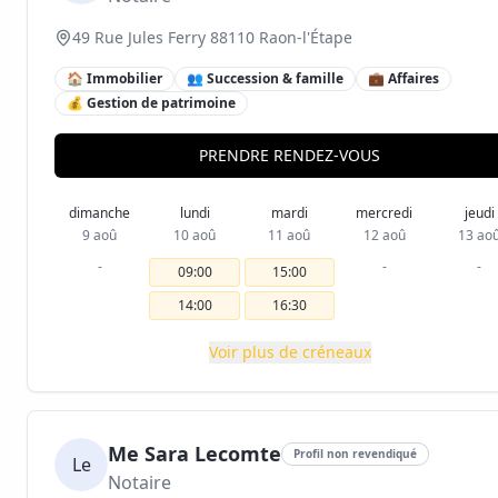
49 Rue Jules Ferry 88110 Raon-l'Étape
🏠 Immobilier
👥 Succession & famille
💼 Affaires
💰 Gestion de patrimoine
PRENDRE RENDEZ-VOUS
dimanche
lundi
mardi
mercredi
jeudi
9 aoû
10 aoû
11 aoû
12 aoû
13 ao
-
-
-
09:00
15:00
14:00
16:30
Voir plus de créneaux
Me Sara Lecomte
Profil non revendiqué
Le
Notaire