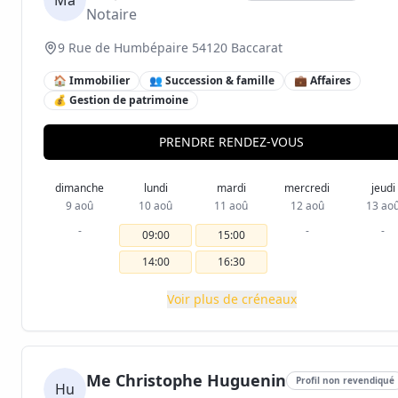
Ma
Notaire
9 Rue de Humbépaire 54120 Baccarat
🏠 Immobilier
👥 Succession & famille
💼 Affaires
💰 Gestion de patrimoine
PRENDRE RENDEZ-VOUS
dimanche
lundi
mardi
mercredi
jeudi
9 aoû
10 aoû
11 aoû
12 aoû
13 ao
-
-
-
09:00
15:00
14:00
16:30
Voir plus de créneaux
Me Christophe Huguenin
Profil non revendiqué
Hu