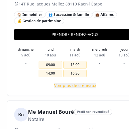
14T Rue Jacques Mellez 88110 Raon-l'Étape
🏠 Immobilier
👥 Succession & famille
💼 Affaires
💰 Gestion de patrimoine
PRENDRE RENDEZ-VOUS
dimanche
lundi
mardi
mercredi
jeudi
9 aoû
10 aoû
11 aoû
12 aoû
13 ao
-
-
-
09:00
15:00
14:00
16:30
Voir plus de créneaux
Me Manuel Bouré
Profil non revendiqué
Bo
Notaire