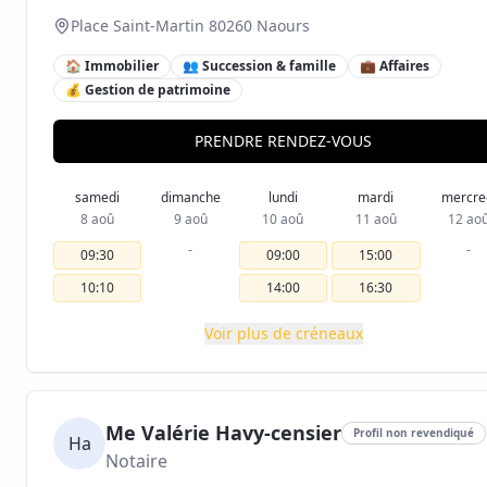
Place Saint-Martin 80260 Naours
🏠 Immobilier
👥 Succession & famille
💼 Affaires
💰 Gestion de patrimoine
PRENDRE RENDEZ-VOUS
samedi
dimanche
lundi
mardi
mercre
8 aoû
9 aoû
10 aoû
11 aoû
12 ao
-
-
09:30
09:00
15:00
10:10
14:00
16:30
Voir plus de créneaux
Me Valérie Havy-censier
Profil non revendiqué
Ha
Notaire