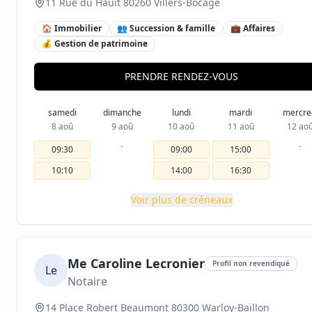
11 Rue du Hauït 80260 Villers-Bocage
🏠 Immobilier
👥 Succession & famille
💼 Affaires
💰 Gestion de patrimoine
PRENDRE RENDEZ-VOUS
samedi
dimanche
lundi
mardi
mercre
8 aoû
9 aoû
10 aoû
11 aoû
12 ao
-
-
09:30
09:00
15:00
10:10
14:00
16:30
Voir plus de créneaux
Me Caroline Lecronier
Profil non revendiqué
Le
Notaire
14 Place Robert Beaumont 80300 Warloy-Baillon