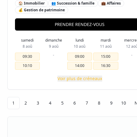
🏠 Immobilier
👥 Succession & famille
💼 Affaires
💰 Gestion de patrimoine
PRENDRE RENDEZ-VOUS
samedi
dimanche
lundi
mardi
mercre
8 aoû
9 aoû
10 aoû
11 aoû
12 ao
-
-
09:30
09:00
15:00
10:10
14:00
16:30
Voir plus de créneaux
1
2
3
4
5
6
7
8
9
10
N