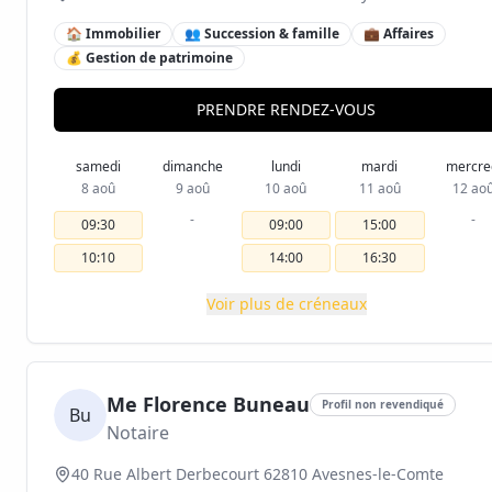
🏠 Immobilier
👥 Succession & famille
💼 Affaires
💰 Gestion de patrimoine
PRENDRE RENDEZ-VOUS
samedi
dimanche
lundi
mardi
mercre
8 aoû
9 aoû
10 aoû
11 aoû
12 ao
-
-
09:30
09:00
15:00
10:10
14:00
16:30
Voir plus de créneaux
Me Florence Buneau
Profil non revendiqué
Bu
Notaire
40 Rue Albert Derbecourt 62810 Avesnes-le-Comte