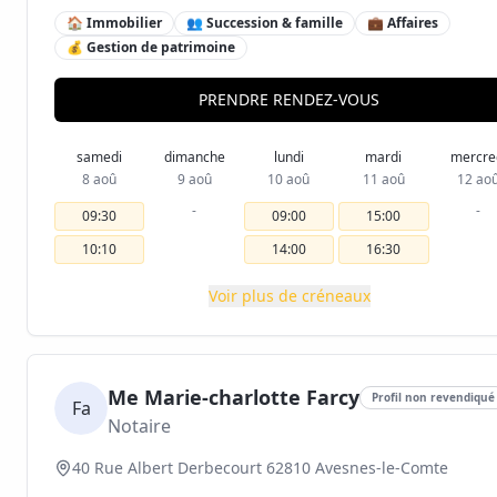
🏠 Immobilier
👥 Succession & famille
💼 Affaires
💰 Gestion de patrimoine
PRENDRE RENDEZ-VOUS
samedi
dimanche
lundi
mardi
mercre
8 aoû
9 aoû
10 aoû
11 aoû
12 ao
-
-
09:30
09:00
15:00
10:10
14:00
16:30
Voir plus de créneaux
Me Marie-charlotte Farcy
Profil non revendiqué
Fa
Notaire
40 Rue Albert Derbecourt 62810 Avesnes-le-Comte