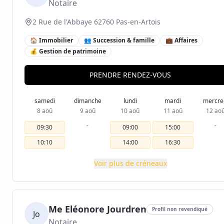
Notaire
2 Rue de l'Abbaye 62760 Pas-en-Artois
🏠 Immobilier
👥 Succession & famille
💼 Affaires
💰 Gestion de patrimoine
PRENDRE RENDEZ-VOUS
samedi
dimanche
lundi
mardi
mercre
8 aoû
9 aoû
10 aoû
11 aoû
12 ao
-
-
09:30
09:00
15:00
10:10
14:00
16:30
Voir plus de créneaux
Me Eléonore Jourdren
Profil non revendiqué
Jo
Notaire