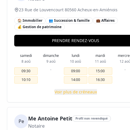
23 Rue de Louvencourt 80560 Acheux-en-Amiénois
🏠 Immobilier
👥 Succession & famille
💼 Affaires
💰 Gestion de patrimoine
PRENDRE RENDEZ-VOUS
samedi
dimanche
lundi
mardi
mercre
8 aoû
9 aoû
10 aoû
11 aoû
12 ao
-
-
09:30
09:00
15:00
10:10
14:00
16:30
Voir plus de créneaux
Me Antoine Petit
Profil non revendiqué
Pe
Notaire