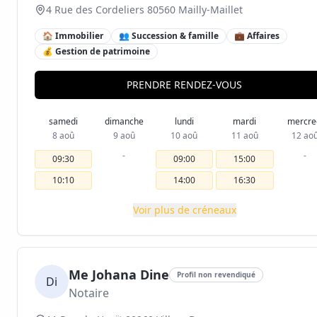
4 Rue des Cordeliers 80560 Mailly-Maillet
🏠 Immobilier
👥 Succession & famille
💼 Affaires
💰 Gestion de patrimoine
PRENDRE RENDEZ-VOUS
samedi
dimanche
lundi
mardi
mercre
8 aoû
9 aoû
10 aoû
11 aoû
12 ao
-
-
09:30
09:00
15:00
10:10
14:00
16:30
Voir plus de créneaux
Me Johana Dine
Profil non revendiqué
Di
Notaire