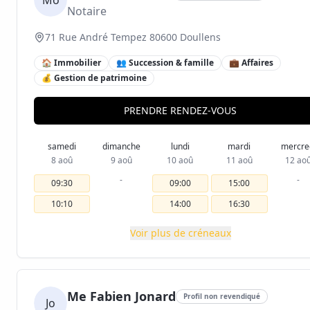
Mo
Notaire
71 Rue André Tempez 80600 Doullens
🏠 Immobilier
👥 Succession & famille
💼 Affaires
💰 Gestion de patrimoine
PRENDRE RENDEZ-VOUS
samedi
dimanche
lundi
mardi
mercre
8 aoû
9 aoû
10 aoû
11 aoû
12 ao
-
-
09:30
09:00
15:00
10:10
14:00
16:30
Voir plus de créneaux
Me Fabien Jonard
Profil non revendiqué
Jo