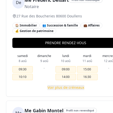
Me Frédéric Delsart
De
Notaire
27 Rue des Boucheries 80600 Doullens
🏠 Immobilier
👥 Succession & famille
💼 Affaires
💰 Gestion de patrimoine
PRENDRE RENDEZ-VOUS
samedi
dimanche
lundi
mardi
mercre
8 aoû
9 aoû
10 aoû
11 aoû
12 ao
-
-
09:30
09:00
15:00
10:10
14:00
16:30
Voir plus de créneaux
Me Gabin Montel
Profil non revendiqué