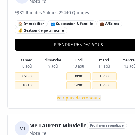
Notaire
32 Rue des Salines 25440 Quingey
🏠 Immobilier
👥 Succession & famille
💼 Affaires
💰 Gestion de patrimoine
PRENDRE RENDEZ-VOUS
samedi
dimanche
lundi
mardi
mercre
8 aoû
9 aoû
10 aoû
11 aoû
12 ao
-
-
09:30
09:00
15:00
10:10
14:00
16:30
Voir plus de créneaux
Me Laurent Minvielle
Profil non revendiqué
Mi
Notaire