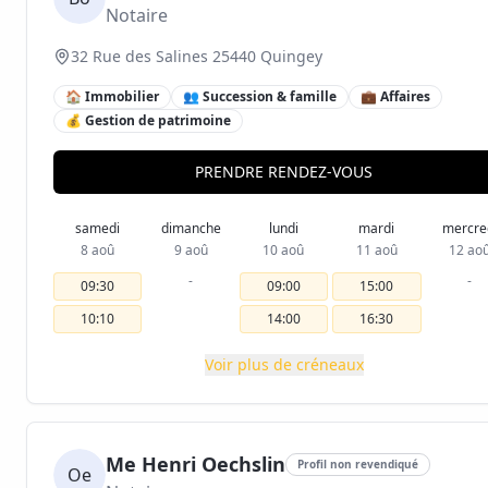
Notaire
32 Rue des Salines 25440 Quingey
🏠 Immobilier
👥 Succession & famille
💼 Affaires
💰 Gestion de patrimoine
PRENDRE RENDEZ-VOUS
samedi
dimanche
lundi
mardi
mercre
8 aoû
9 aoû
10 aoû
11 aoû
12 ao
-
-
09:30
09:00
15:00
10:10
14:00
16:30
Voir plus de créneaux
Me Henri Oechslin
Profil non revendiqué
Oe