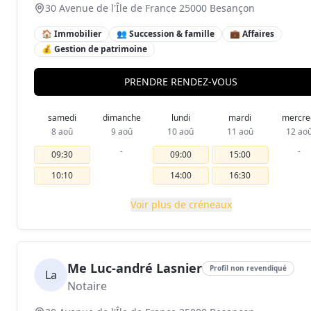
30 Avenue de l'Île de France 25000 Besançon
🏠 Immobilier
👥 Succession & famille
💼 Affaires
💰 Gestion de patrimoine
PRENDRE RENDEZ-VOUS
samedi
dimanche
lundi
mardi
mercre
8 aoû
9 aoû
10 aoû
11 aoû
12 ao
-
-
09:30
09:00
15:00
10:10
14:00
16:30
Voir plus de créneaux
Me Luc-andré Lasnier
Profil non revendiqué
La
Notaire