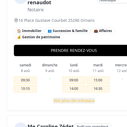
revendiqué
renaudot
Notaire
16 Place Gustave Courbet 25290 Ornans
🏠 Immobilier
👥 Succession & famille
💼 Affaires
💰 Gestion de patrimoine
PRENDRE RENDEZ-VOUS
samedi
dimanche
lundi
mardi
mercre
8 aoû
9 aoû
10 aoû
11 aoû
12 ao
-
-
09:30
09:00
15:00
10:10
14:00
16:30
Voir plus de créneaux
Me Caroline Zédet
Profil non revendiqué