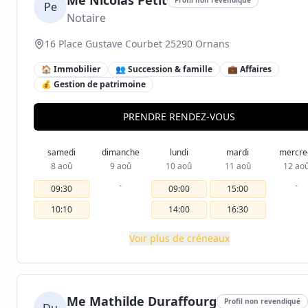
Me Nicolas Petit
Pe
Notaire
16 Place Gustave Courbet 25290 Ornans
🏠 Immobilier
👥 Succession & famille
💼 Affaires
💰 Gestion de patrimoine
PRENDRE RENDEZ-VOUS
samedi
dimanche
lundi
mardi
mercre
8 aoû
9 aoû
10 aoû
11 aoû
12 ao
-
-
09:30
09:00
15:00
10:10
14:00
16:30
Voir plus de créneaux
Me Mathilde Duraffourg
Profil non revendiqué