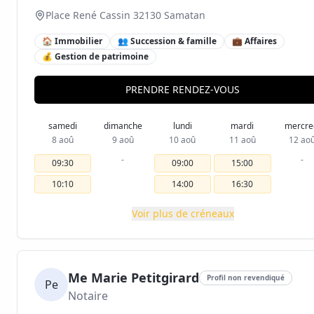
Place René Cassin 32130 Samatan
🏠 Immobilier
👥 Succession & famille
💼 Affaires
💰 Gestion de patrimoine
PRENDRE RENDEZ-VOUS
samedi
dimanche
lundi
mardi
mercre
8 aoû
9 aoû
10 aoû
11 aoû
12 ao
-
-
09:30
09:00
15:00
10:10
14:00
16:30
Voir plus de créneaux
Me Marie Petitgirard
Profil non revendiqué
Pe
Notaire