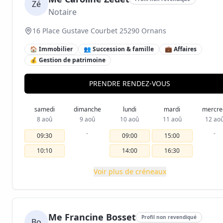
Zé
Notaire
16 Place Gustave Courbet 25290 Ornans
🏠 Immobilier
👥 Succession & famille
💼 Affaires
💰 Gestion de patrimoine
PRENDRE RENDEZ-VOUS
samedi
dimanche
lundi
mardi
mercre
8 aoû
9 aoû
10 aoû
11 aoû
12 ao
-
-
09:30
09:00
15:00
10:10
14:00
16:30
Voir plus de créneaux
Me Francine Bosset
Profil non revendiqué
Bo