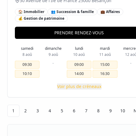
30 Avenue de l'Île de France 25000 Besançon
🏠 Immobilier
👥 Succession & famille
💼 Affaires
💰 Gestion de patrimoine
PRENDRE RENDEZ-VOUS
samedi
dimanche
lundi
mardi
mercre
8 aoû
9 aoû
10 aoû
11 aoû
12 ao
-
-
09:30
09:00
15:00
10:10
14:00
16:30
Voir plus de créneaux
1
2
3
4
5
6
7
8
9
10
N