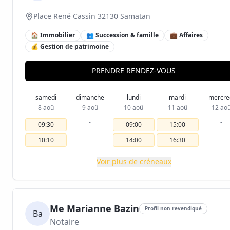
Place René Cassin 32130 Samatan
🏠 Immobilier
👥 Succession & famille
💼 Affaires
💰 Gestion de patrimoine
PRENDRE RENDEZ-VOUS
samedi
dimanche
lundi
mardi
mercre
8 aoû
9 aoû
10 aoû
11 aoû
12 ao
-
-
09:30
09:00
15:00
10:10
14:00
16:30
Voir plus de créneaux
Me Marianne Bazin
Profil non revendiqué
Ba
Notaire