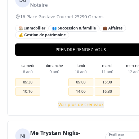
Du
Notaire
16 Place Gustave Courbet 25290 Ornans
🏠 Immobilier
👥 Succession & famille
💼 Affaires
💰 Gestion de patrimoine
PRENDRE RENDEZ-VOUS
samedi
dimanche
lundi
mardi
mercre
8 aoû
9 aoû
10 aoû
11 aoû
12 ao
-
-
09:30
09:00
15:00
10:10
14:00
16:30
Voir plus de créneaux
Me Trystan Niglis-
Ni
Profil non