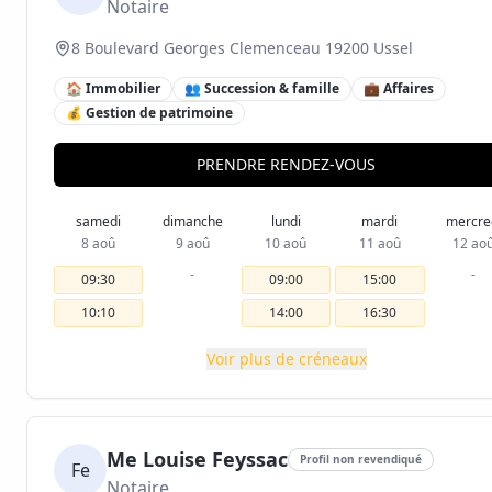
Notaire
8 Boulevard Georges Clemenceau 19200 Ussel
🏠 Immobilier
👥 Succession & famille
💼 Affaires
💰 Gestion de patrimoine
PRENDRE RENDEZ-VOUS
samedi
dimanche
lundi
mardi
mercre
8 aoû
9 aoû
10 aoû
11 aoû
12 ao
-
-
09:30
09:00
15:00
10:10
14:00
16:30
Voir plus de créneaux
Me Louise Feyssac
Profil non revendiqué
Fe
Notaire