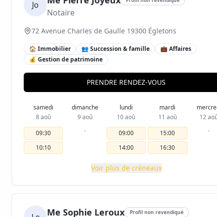
Me Pierre Joyeux
Jo
Notaire
72 Avenue Charles de Gaulle 19300 Égletons
🏠 Immobilier
👥 Succession & famille
💼 Affaires
💰 Gestion de patrimoine
PRENDRE RENDEZ-VOUS
samedi
dimanche
lundi
mardi
mercre
8 aoû
9 aoû
10 aoû
11 aoû
12 ao
-
-
09:30
09:00
15:00
10:10
14:00
16:30
Voir plus de créneaux
Me Sophie Leroux
Profil non revendiqué