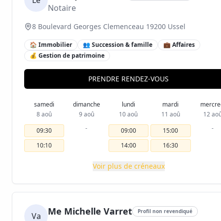
Le
Notaire
8 Boulevard Georges Clemenceau 19200 Ussel
🏠 Immobilier
👥 Succession & famille
💼 Affaires
💰 Gestion de patrimoine
PRENDRE RENDEZ-VOUS
samedi
dimanche
lundi
mardi
mercre
8 aoû
9 aoû
10 aoû
11 aoû
12 ao
-
-
09:30
09:00
15:00
10:10
14:00
16:30
Voir plus de créneaux
Me Michelle Varret
Profil non revendiqué
Va