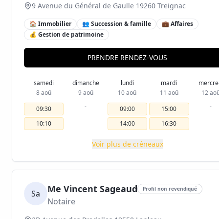
9 Avenue du Général de Gaulle 19260 Treignac
🏠 Immobilier
👥 Succession & famille
💼 Affaires
💰 Gestion de patrimoine
PRENDRE RENDEZ-VOUS
samedi
dimanche
lundi
mardi
mercre
8 aoû
9 aoû
10 aoû
11 aoû
12 ao
-
-
09:30
09:00
15:00
10:10
14:00
16:30
Voir plus de créneaux
Me Vincent Sageaud
Profil non revendiqué
Sa
Notaire