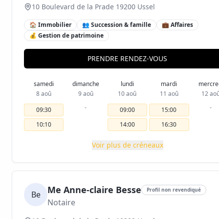
10 Boulevard de la Prade 19200 Ussel
🏠 Immobilier
👥 Succession & famille
💼 Affaires
💰 Gestion de patrimoine
PRENDRE RENDEZ-VOUS
samedi
dimanche
lundi
mardi
mercre
8 aoû
9 aoû
10 aoû
11 aoû
12 ao
-
-
09:30
09:00
15:00
10:10
14:00
16:30
Voir plus de créneaux
Me Anne-claire Besse
Profil non revendiqué
Be
Notaire