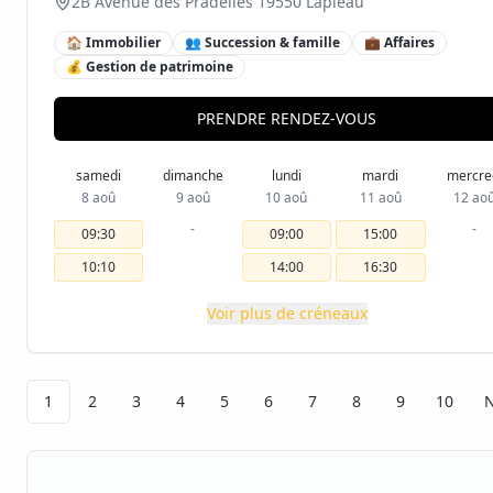
2B Avenue des Pradelles 19550 Lapleau
🏠 Immobilier
👥 Succession & famille
💼 Affaires
💰 Gestion de patrimoine
PRENDRE RENDEZ-VOUS
samedi
dimanche
lundi
mardi
mercre
8 aoû
9 aoû
10 aoû
11 aoû
12 ao
-
-
09:30
09:00
15:00
10:10
14:00
16:30
Voir plus de créneaux
1
2
3
4
5
6
7
8
9
10
N