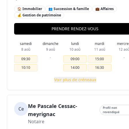
🏠 Immobilier
👥 Succession & famille
💼 Affaires
💰 Gestion de patrimoine
PRENDRE RENDEZ-VOUS
samedi
dimanche
lundi
mardi
mercre
8 aoû
9 aoû
10 aoû
11 aoû
12 ao
-
-
09:30
09:00
15:00
10:10
14:00
16:30
Voir plus de créneaux
Me Pascale Cessac-
Ce
Profil non
revendiqué
meyrignac
Notaire