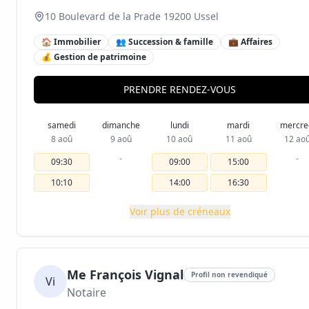
10 Boulevard de la Prade 19200 Ussel
🏠 Immobilier
👥 Succession & famille
💼 Affaires
💰 Gestion de patrimoine
PRENDRE RENDEZ-VOUS
samedi
dimanche
lundi
mardi
mercre
8 aoû
9 aoû
10 aoû
11 aoû
12 ao
-
-
09:30
09:00
15:00
10:10
14:00
16:30
Voir plus de créneaux
Me François Vignal
Profil non revendiqué
Vi
Notaire