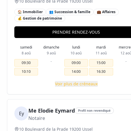
10 Boulevard de la Prade 19200 Ussel
🏠 Immobilier
👥 Succession & famille
💼 Affaires
💰 Gestion de patrimoine
PRENDRE RENDEZ-VOUS
samedi
dimanche
lundi
mardi
mercre
8 aoû
9 aoû
10 aoû
11 aoû
12 ao
-
-
09:30
09:00
15:00
10:10
14:00
16:30
Voir plus de créneaux
Me Elodie Eymard
Profil non revendiqué
Ey
Notaire
10 Boulevard de la Prade 19200 Ussel