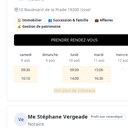
10 Boulevard de la Prade 19200 Ussel
🏠 Immobilier
👥 Succession & famille
💼 Affaires
💰 Gestion de patrimoine
PRENDRE RENDEZ-VOUS
samedi
dimanche
lundi
mardi
mercre
8 aoû
9 aoû
10 aoû
11 aoû
12 ao
-
-
09:30
09:00
15:00
10:10
14:00
16:30
Voir plus de créneaux
Me Stéphane Vergeade
Profil non revendiqué
Ve
Notaire