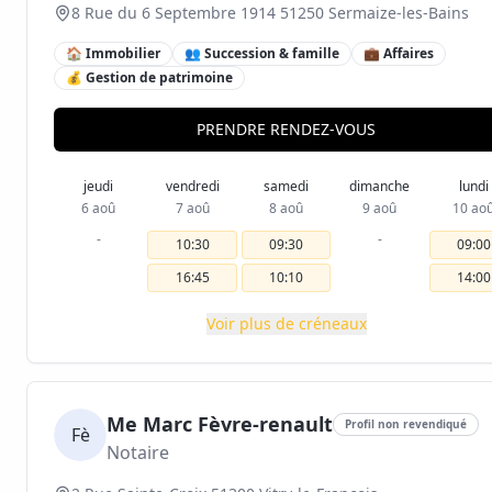
8 Rue du 6 Septembre 1914 51250 Sermaize-les-Bains
🏠 Immobilier
👥 Succession & famille
💼 Affaires
💰 Gestion de patrimoine
PRENDRE RENDEZ-VOUS
jeudi
vendredi
samedi
dimanche
lundi
6 aoû
7 aoû
8 aoû
9 aoû
10 ao
-
-
10:30
09:30
09:00
16:45
10:10
14:00
Voir plus de créneaux
Me Marc Fèvre-renault
Profil non revendiqué
Fè
Notaire