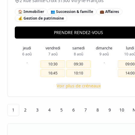
2 Rue Sainte-Croix 51300 Vitry-le-François
🏠 Immobilier
👥 Succession & famille
💼 Affaires
💰 Gestion de patrimoine
PRENDRE RENDEZ-VOUS
jeudi
vendredi
samedi
dimanche
lundi
6 aoû
7 aoû
8 aoû
9 aoû
10 ao
-
-
10:30
09:30
09:00
16:45
10:10
14:00
Voir plus de créneaux
1
2
3
4
5
6
7
8
9
10
N