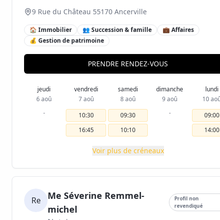
9 Rue du Château 55170 Ancerville
🏠 Immobilier
👥 Succession & famille
💼 Affaires
💰 Gestion de patrimoine
PRENDRE RENDEZ-VOUS
jeudi
vendredi
samedi
dimanche
lundi
6 aoû
7 aoû
8 aoû
9 aoû
10 ao
-
-
10:30
09:30
09:00
16:45
10:10
14:00
Voir plus de créneaux
Me Séverine Remmel-
Re
Profil non
revendiqué
michel