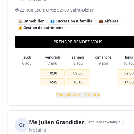
22 Rue Louis Ortiz 52100 Saint-Dizier
🏠 Immobilier
👥 Succession & famille
💼 Affaires
💰 Gestion de patrimoine
PRENDRE RENDEZ-VOUS
jeudi
vendredi
samedi
dimanche
lundi
6 aoû
7 aoû
8 aoû
9 aoû
10 ao
-
-
10:30
09:30
09:00
16:45
10:10
14:00
Voir plus de créneaux
Me Julien Grandidier
Profil non revendiqué
Gr
Notaire