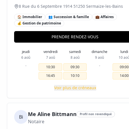
8 Rue du 6 Septembre 1914 51250 Sermaize-les-Bains
🏠 Immobilier
👥 Succession & famille
💼 Affaires
💰 Gestion de patrimoine
PRENDRE RENDEZ-VOUS
jeudi
vendredi
samedi
dimanche
lundi
6 aoû
7 aoû
8 aoû
9 aoû
10 ao
-
-
10:30
09:30
09:00
16:45
10:10
14:00
Voir plus de créneaux
Me Aline Bittmann
Profil non revendiqué
Bi
Notaire