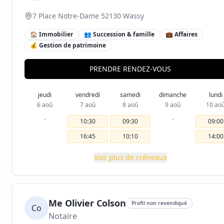
7 Place Notre-Dame 52130 Wassy
🏠 Immobilier
👥 Succession & famille
💼 Affaires
💰 Gestion de patrimoine
PRENDRE RENDEZ-VOUS
jeudi
vendredi
samedi
dimanche
lundi
6 aoû
7 aoû
8 aoû
9 aoû
10 ao
-
-
10:30
09:30
09:00
16:45
10:10
14:00
Voir plus de créneaux
Me Olivier Colson
Profil non revendiqué
Co
Notaire