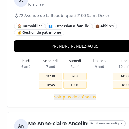
Sc
Notaire
72 Avenue de la République 52100 Saint-Dizier
🏠 Immobilier
👥 Succession & famille
💼 Affaires
💰 Gestion de patrimoine
PRENDRE RENDEZ-VOUS
jeudi
vendredi
samedi
dimanche
lundi
6 aoû
7 aoû
8 aoû
9 aoû
10 ao
-
-
10:30
09:30
09:00
16:45
10:10
14:00
Voir plus de créneaux
Me Anne-claire Ancelin
Profil non revendiqué
An