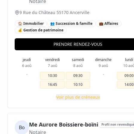
Notaire
9 Rue du Château 55170 Ancerville
🏠 Immobilier
👥 Succession & famille
💼 Affaires
💰 Gestion de patrimoine
PRENDRE RENDEZ-VOUS
jeudi
vendredi
samedi
dimanche
lundi
6 aoû
7 aoû
8 aoû
9 aoû
10 ao
-
-
10:30
09:30
09:00
16:45
10:10
14:00
Voir plus de créneaux
Me Aurore Boissiere-boïni
Profil non revendiqu
Bo
Notaire