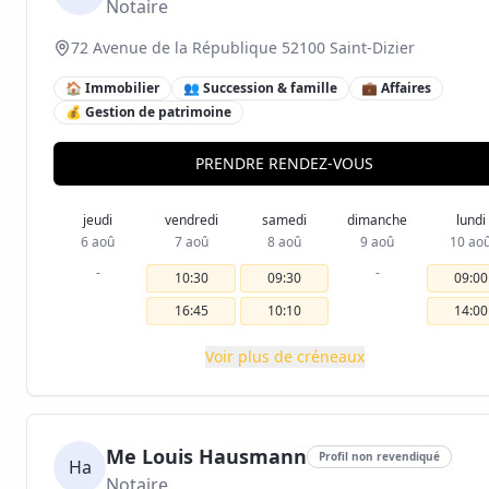
Notaire
72 Avenue de la République 52100 Saint-Dizier
🏠 Immobilier
👥 Succession & famille
💼 Affaires
💰 Gestion de patrimoine
PRENDRE RENDEZ-VOUS
jeudi
vendredi
samedi
dimanche
lundi
6 aoû
7 aoû
8 aoû
9 aoû
10 ao
-
-
10:30
09:30
09:00
16:45
10:10
14:00
Voir plus de créneaux
Me Louis Hausmann
Profil non revendiqué
Ha
Notaire