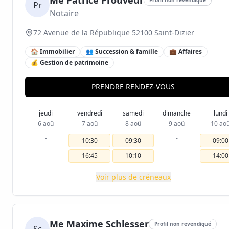
Me Patrice Prouveur
Pr
Notaire
72 Avenue de la République 52100 Saint-Dizier
🏠 Immobilier
👥 Succession & famille
💼 Affaires
💰 Gestion de patrimoine
PRENDRE RENDEZ-VOUS
jeudi
vendredi
samedi
dimanche
lundi
6 aoû
7 aoû
8 aoû
9 aoû
10 ao
-
-
10:30
09:30
09:00
16:45
10:10
14:00
Voir plus de créneaux
Me Maxime Schlesser
Profil non revendiqué