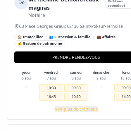
De
Profil non
revendiqué
magiras
Notaire
6B Place Georges Graux 62130 Saint-Pol-sur-Ternoise
🏠 Immobilier
👥 Succession & famille
💼 Affaires
💰 Gestion de patrimoine
PRENDRE RENDEZ-VOUS
jeudi
vendredi
samedi
dimanche
lundi
6 aoû
7 aoû
8 aoû
9 aoû
10 ao
-
-
10:30
09:30
09:00
16:45
10:10
14:00
Voir plus de créneaux