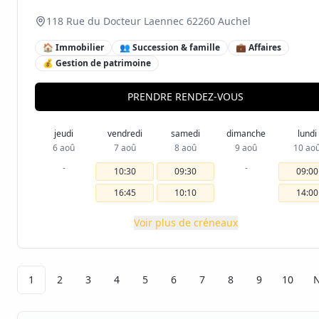
118 Rue du Docteur Laennec 62260 Auchel
🏠 Immobilier
👥 Succession & famille
💼 Affaires
💰 Gestion de patrimoine
PRENDRE RENDEZ-VOUS
jeudi
vendredi
samedi
dimanche
lundi
6 aoû
7 aoû
8 aoû
9 aoû
10 ao
-
-
10:30
09:30
09:00
16:45
10:10
14:00
Voir plus de créneaux
1
2
3
4
5
6
7
8
9
10
N