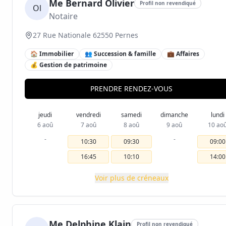
Me Bernard Olivier
Profil non revendiqué
Ol
Notaire
27 Rue Nationale 62550 Pernes
🏠 Immobilier
👥 Succession & famille
💼 Affaires
💰 Gestion de patrimoine
PRENDRE RENDEZ-VOUS
jeudi
vendredi
samedi
dimanche
lundi
6 aoû
7 aoû
8 aoû
9 aoû
10 ao
-
-
10:30
09:30
09:00
16:45
10:10
14:00
Voir plus de créneaux
Me Delphine Klajn
Profil non revendiqué