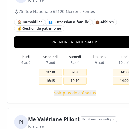
Notaire
75 Rue Nationale 62120 Norrent-Fontes
🏠 Immobilier
👥 Succession & famille
💼 Affaires
💰 Gestion de patrimoine
PRENDRE RENDEZ-VOUS
jeudi
vendredi
samedi
dimanche
lundi
6 aoû
7 aoû
8 aoû
9 aoû
10 ao
-
-
10:30
09:30
09:00
16:45
10:10
14:00
Voir plus de créneaux
Me Valériane Pilloni
Profil non revendiqué
Pi
Notaire