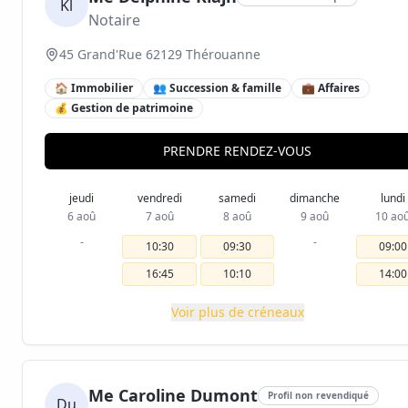
Kl
Notaire
45 Grand'Rue 62129 Thérouanne
🏠 Immobilier
👥 Succession & famille
💼 Affaires
💰 Gestion de patrimoine
PRENDRE RENDEZ-VOUS
jeudi
vendredi
samedi
dimanche
lundi
6 aoû
7 aoû
8 aoû
9 aoû
10 ao
-
-
10:30
09:30
09:00
16:45
10:10
14:00
Voir plus de créneaux
Me Caroline Dumont
Profil non revendiqué
Du