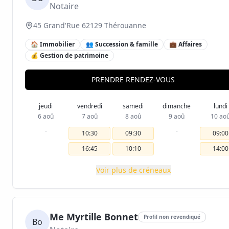
Notaire
45 Grand'Rue 62129 Thérouanne
🏠 Immobilier
👥 Succession & famille
💼 Affaires
💰 Gestion de patrimoine
PRENDRE RENDEZ-VOUS
jeudi
vendredi
samedi
dimanche
lundi
6 aoû
7 aoû
8 aoû
9 aoû
10 ao
-
-
10:30
09:30
09:00
16:45
10:10
14:00
Voir plus de créneaux
Me Myrtille Bonnet
Profil non revendiqué
Bo