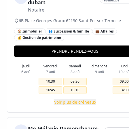
revendiqué
dubart
Notaire
6B Place Georges Graux 62130 Saint-Pol-sur-Ternoise
🏠 Immobilier
👥 Succession & famille
💼 Affaires
💰 Gestion de patrimoine
PRENDRE RENDEZ-VOUS
jeudi
vendredi
samedi
dimanche
lundi
6 aoû
7 aoû
8 aoû
9 aoû
10 ao
-
-
10:30
09:30
09:00
16:45
10:10
14:00
Voir plus de créneaux
Me Mélanie Demoncheaux-