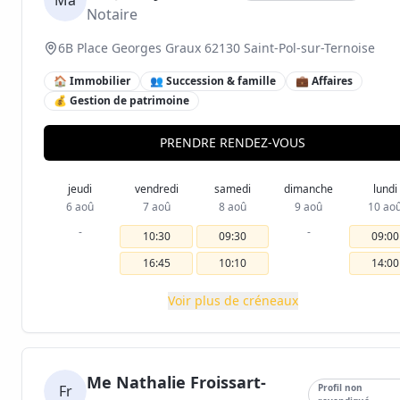
Ma
Notaire
6B Place Georges Graux 62130 Saint-Pol-sur-Ternoise
🏠 Immobilier
👥 Succession & famille
💼 Affaires
💰 Gestion de patrimoine
PRENDRE RENDEZ-VOUS
jeudi
vendredi
samedi
dimanche
lundi
6 aoû
7 aoû
8 aoû
9 aoû
10 ao
-
-
10:30
09:30
09:00
16:45
10:10
14:00
Voir plus de créneaux
Me Nathalie Froissart-
Fr
Profil non