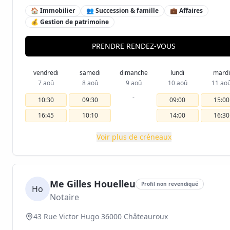
🏠 Immobilier
👥 Succession & famille
💼 Affaires
💰 Gestion de patrimoine
PRENDRE RENDEZ-VOUS
vendredi
samedi
dimanche
lundi
mardi
7 aoû
8 aoû
9 aoû
10 aoû
11 ao
-
10:30
09:30
09:00
15:00
16:45
10:10
14:00
16:30
Voir plus de créneaux
Me Gilles Houelleu
Profil non revendiqué
Ho
Notaire
43 Rue Victor Hugo 36000 Châteauroux