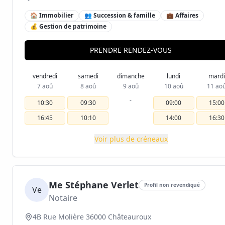
🏠 Immobilier
👥 Succession & famille
💼 Affaires
💰 Gestion de patrimoine
PRENDRE RENDEZ-VOUS
vendredi
samedi
dimanche
lundi
mardi
7 aoû
8 aoû
9 aoû
10 aoû
11 ao
-
10:30
09:30
09:00
15:00
16:45
10:10
14:00
16:30
Voir plus de créneaux
Me Stéphane Verlet
Profil non revendiqué
Ve
Notaire
4B Rue Molière 36000 Châteauroux