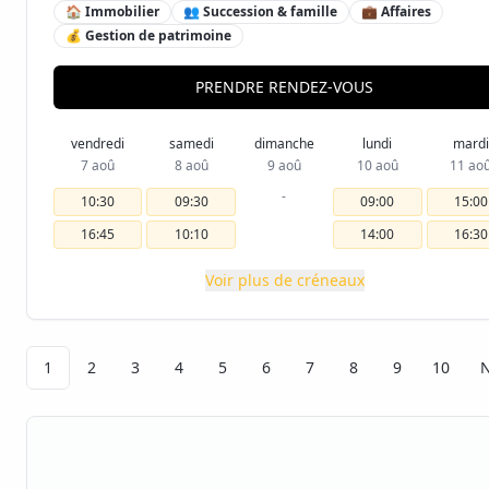
🏠 Immobilier
👥 Succession & famille
💼 Affaires
💰 Gestion de patrimoine
PRENDRE RENDEZ-VOUS
vendredi
samedi
dimanche
lundi
mardi
7 aoû
8 aoû
9 aoû
10 aoû
11 ao
-
10:30
09:30
09:00
15:00
16:45
10:10
14:00
16:30
Voir plus de créneaux
1
2
3
4
5
6
7
8
9
10
N