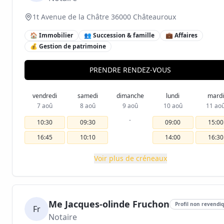
1t Avenue de la Châtre 36000 Châteauroux
🏠 Immobilier
👥 Succession & famille
💼 Affaires
💰 Gestion de patrimoine
PRENDRE RENDEZ-VOUS
vendredi
samedi
dimanche
lundi
mardi
7 aoû
8 aoû
9 aoû
10 aoû
11 ao
-
10:30
09:30
09:00
15:00
16:45
10:10
14:00
16:30
Voir plus de créneaux
Me Jacques-olinde Fruchon
Profil non revendi
Fr
Notaire