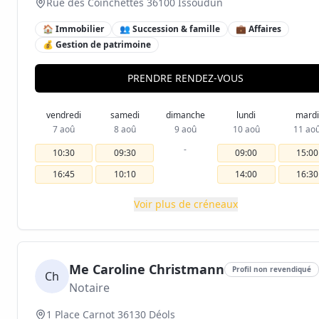
Rue des Coinchettes 36100 Issoudun
🏠 Immobilier
👥 Succession & famille
💼 Affaires
💰 Gestion de patrimoine
PRENDRE RENDEZ-VOUS
vendredi
samedi
dimanche
lundi
mardi
7 aoû
8 aoû
9 aoû
10 aoû
11 ao
-
10:30
09:30
09:00
15:00
16:45
10:10
14:00
16:30
Voir plus de créneaux
Me Caroline Christmann
Profil non revendiqué
Ch
Notaire
1 Place Carnot 36130 Déols