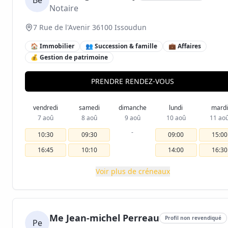
Be
Notaire
7 Rue de l'Avenir 36100 Issoudun
🏠 Immobilier
👥 Succession & famille
💼 Affaires
💰 Gestion de patrimoine
PRENDRE RENDEZ-VOUS
vendredi
samedi
dimanche
lundi
mardi
7 aoû
8 aoû
9 aoû
10 aoû
11 ao
-
10:30
09:30
09:00
15:00
16:45
10:10
14:00
16:30
Voir plus de créneaux
Me Jean-michel Perreau
Profil non revendiqué
Pe