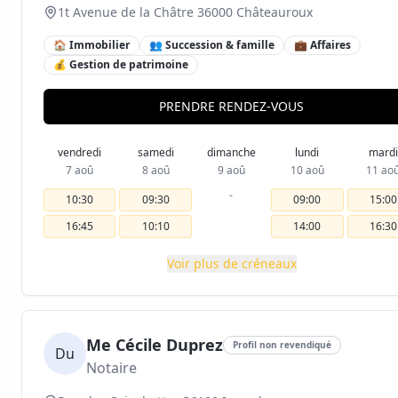
1t Avenue de la Châtre 36000 Châteauroux
🏠 Immobilier
👥 Succession & famille
💼 Affaires
💰 Gestion de patrimoine
PRENDRE RENDEZ-VOUS
vendredi
samedi
dimanche
lundi
mardi
7 aoû
8 aoû
9 aoû
10 aoû
11 ao
-
10:30
09:30
09:00
15:00
16:45
10:10
14:00
16:30
Voir plus de créneaux
Me Cécile Duprez
Profil non revendiqué
Du
Notaire