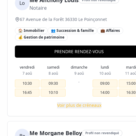
Me Anthony Louis
Lo
Notaire
67 Avenue de la Forêt 36330 Le Poinçonnet
🏠 Immobilier
👥 Succession & famille
💼 Affaires
💰 Gestion de patrimoine
PRENDRE RENDEZ-VOUS
vendredi
samedi
dimanche
lundi
mardi
7 aoû
8 aoû
9 aoû
10 aoû
11 ao
-
10:30
09:30
09:00
15:00
16:45
10:10
14:00
16:30
Voir plus de créneaux
Me Morgane Belloy
Profil non revendiqué