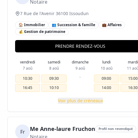
Notaire
7 Rue de l'Avenir 36100 Issoudun
🏠 Immobilier
👥 Succession & famille
💼 Affaires
💰 Gestion de patrimoine
PRENDRE RENDEZ-VOUS
vendredi
samedi
dimanche
lundi
mardi
7 aoû
8 aoû
9 aoû
10 aoû
11 ao
-
10:30
09:30
09:00
15:00
16:45
10:10
14:00
16:30
Voir plus de créneaux
Me Anne-laure Fruchon
Profil non revendiqué
Fr
Notaire