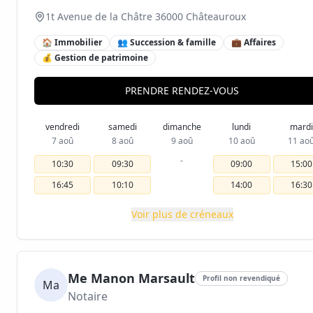
1t Avenue de la Châtre 36000 Châteauroux
🏠 Immobilier
👥 Succession & famille
💼 Affaires
💰 Gestion de patrimoine
PRENDRE RENDEZ-VOUS
vendredi
samedi
dimanche
lundi
mardi
7 aoû
8 aoû
9 aoû
10 aoû
11 ao
-
10:30
09:30
09:00
15:00
16:45
10:10
14:00
16:30
Voir plus de créneaux
Me Manon Marsault
Profil non revendiqué
Ma
Notaire