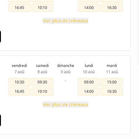
16:45
10:10
14:00
16:30
Voir plus de créneaux
vendredi
samedi
dimanche
lundi
mardi
7 aoû
8 aoû
9 aoû
10 aoû
11 aoû
-
10:30
09:30
09:00
15:00
16:45
10:10
14:00
16:30
Voir plus de créneaux