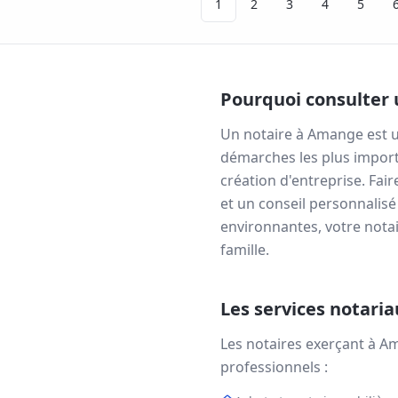
1
2
3
4
5
Pourquoi consulter 
Un notaire à
Amange
est u
démarches les plus import
création d'entreprise. Fai
et un conseil personnalisé
environnantes, votre notai
famille.
Les services notari
Les notaires exerçant à
Am
professionnels :