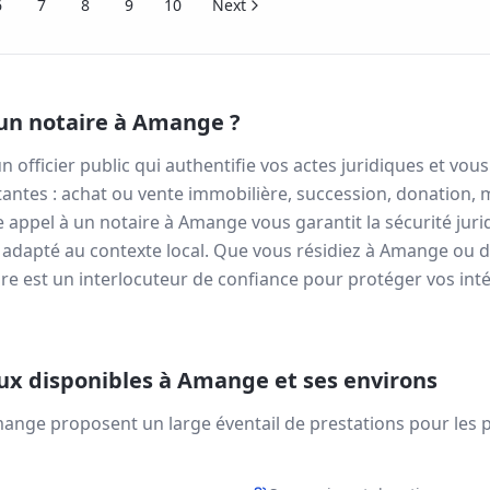
6
7
8
9
10
Next
un notaire à
Amange
?
n officier public qui authentifie vos actes juridiques et v
antes : achat ou vente immobilière, succession, donation, 
re appel à un notaire à
Amange
vous garantit la sécurité jur
 adapté au contexte local. Que vous résidiez à
Amange
ou d
re est un interlocuteur de confiance pour protéger vos inté
aux disponibles à
Amange
et ses environs
ange
proposent un large éventail de prestations pour les pa