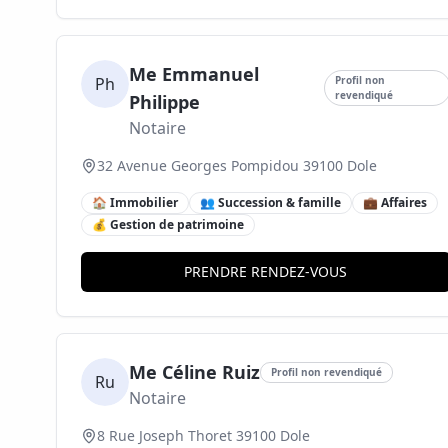
Me Emmanuel
Ph
Profil non
revendiqué
Philippe
Notaire
32 Avenue Georges Pompidou 39100 Dole
🏠 Immobilier
👥 Succession & famille
💼 Affaires
💰 Gestion de patrimoine
PRENDRE RENDEZ-VOUS
Me Céline Ruiz
Profil non revendiqué
Ru
Notaire
8 Rue Joseph Thoret 39100 Dole