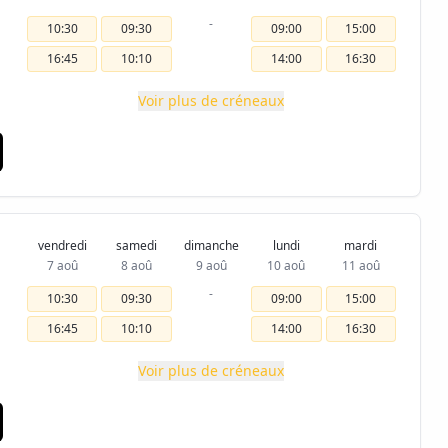
-
10:30
09:30
09:00
15:00
16:45
10:10
14:00
16:30
Voir plus de créneaux
vendredi
samedi
dimanche
lundi
mardi
7 aoû
8 aoû
9 aoû
10 aoû
11 aoû
-
10:30
09:30
09:00
15:00
16:45
10:10
14:00
16:30
Voir plus de créneaux