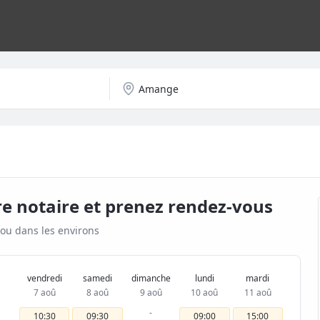
re notaire et prenez rendez-vous
ou dans les environs
vendredi
samedi
dimanche
lundi
mardi
7 aoû
8 aoû
9 aoû
10 aoû
11 aoû
-
10:30
09:30
09:00
15:00