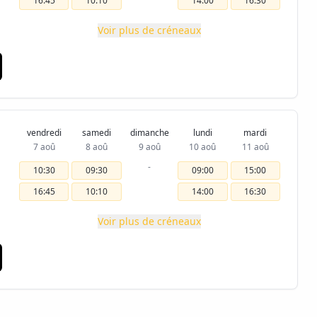
16:45
10:10
14:00
16:30
Voir plus de créneaux
vendredi
samedi
dimanche
lundi
mardi
7 aoû
8 aoû
9 aoû
10 aoû
11 aoû
-
10:30
09:30
09:00
15:00
16:45
10:10
14:00
16:30
Voir plus de créneaux