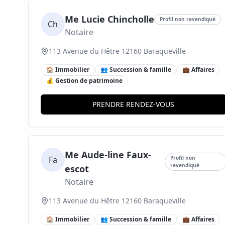
Me Lucie Chincholle
Profil non revendiqué
Ch
Notaire
113 Avenue du Hêtre 12160 Baraqueville
🏠 Immobilier
👥 Succession & famille
💼 Affaires
💰 Gestion de patrimoine
PRENDRE RENDEZ-VOUS
Me Aude-line Faux-
Fa
Profil non
revendiqué
escot
Notaire
113 Avenue du Hêtre 12160 Baraqueville
🏠 Immobilier
👥 Succession & famille
💼 Affaires