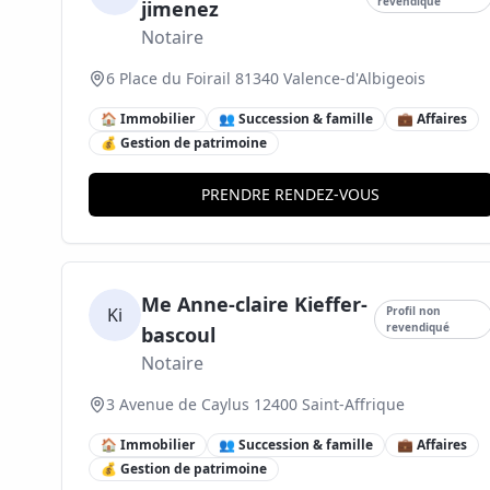
revendiqué
jimenez
Notaire
6 Place du Foirail 81340 Valence-d'Albigeois
🏠 Immobilier
👥 Succession & famille
💼 Affaires
💰 Gestion de patrimoine
PRENDRE RENDEZ-VOUS
Me Anne-claire Kieffer-
Ki
Profil non
revendiqué
bascoul
Notaire
3 Avenue de Caylus 12400 Saint-Affrique
🏠 Immobilier
👥 Succession & famille
💼 Affaires
💰 Gestion de patrimoine