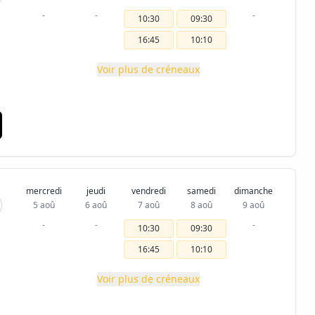
-
-
-
10:30
09:30
16:45
10:10
Voir plus de créneaux
mercredi
jeudi
vendredi
samedi
dimanche
5 aoû
6 aoû
7 aoû
8 aoû
9 aoû
-
-
-
10:30
09:30
16:45
10:10
Voir plus de créneaux