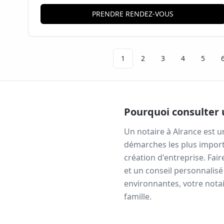
PRENDRE RENDEZ-VOUS
1
2
3
4
5
Pourquoi consulter 
Un notaire à
Alrance
est u
démarches les plus import
création d'entreprise. Fai
et un conseil personnalisé
environnantes, votre notai
famille.