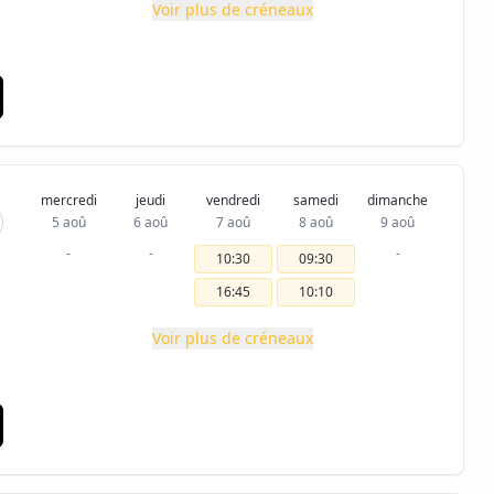
Voir plus de créneaux
mercredi
jeudi
vendredi
samedi
dimanche
5 aoû
6 aoû
7 aoû
8 aoû
9 aoû
-
-
-
10:30
09:30
16:45
10:10
Voir plus de créneaux