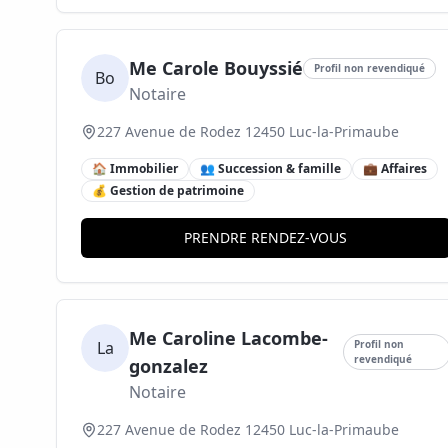
Me Carole Bouyssié
Profil non revendiqué
Bo
Notaire
227 Avenue de Rodez 12450 Luc-la-Primaube
🏠 Immobilier
👥 Succession & famille
💼 Affaires
💰 Gestion de patrimoine
PRENDRE RENDEZ-VOUS
Me Caroline Lacombe-
La
Profil non
revendiqué
gonzalez
Notaire
227 Avenue de Rodez 12450 Luc-la-Primaube