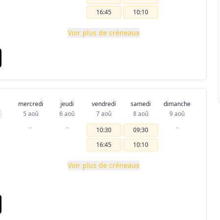
16:45
10:10
Voir plus de créneaux
mercredi
jeudi
vendredi
samedi
dimanche
5 aoû
6 aoû
7 aoû
8 aoû
9 aoû
-
-
-
10:30
09:30
16:45
10:10
Voir plus de créneaux