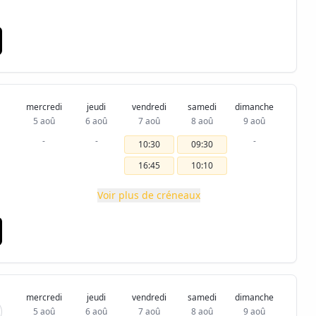
mercredi
jeudi
vendredi
samedi
dimanche
5 aoû
6 aoû
7 aoû
8 aoû
9 aoû
-
-
-
10:30
09:30
16:45
10:10
Voir plus de créneaux
mercredi
jeudi
vendredi
samedi
dimanche
5 aoû
6 aoû
7 aoû
8 aoû
9 aoû