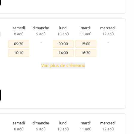
samedi
dimanche
lundi
mardi
mercredi
8 aoû
9 aoû
10 aoû
11 aoû
12 aoû
-
-
09:30
09:00
15:00
10:10
14:00
16:30
Voir plus de créneaux
samedi
dimanche
lundi
mardi
mercredi
8 aoû
9 aoû
10 aoû
11 aoû
12 aoû