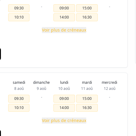
-
-
09:30
09:00
15:00
10:10
14:00
16:30
Voir plus de créneaux
samedi
dimanche
lundi
mardi
mercredi
8 aoû
9 aoû
10 aoû
11 aoû
12 aoû
-
-
09:30
09:00
15:00
10:10
14:00
16:30
Voir plus de créneaux