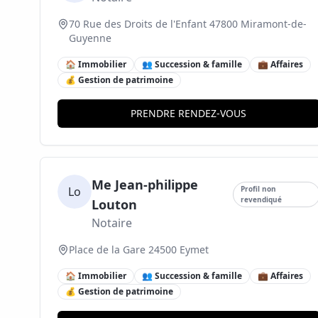
70 Rue des Droits de l'Enfant 47800 Miramont-de-
Guyenne
🏠 Immobilier
👥 Succession & famille
💼 Affaires
💰 Gestion de patrimoine
PRENDRE RENDEZ-VOUS
Me Jean-philippe
Lo
Profil non
revendiqué
Louton
Notaire
Place de la Gare 24500 Eymet
🏠 Immobilier
👥 Succession & famille
💼 Affaires
💰 Gestion de patrimoine