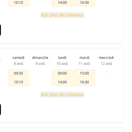
10:10
14:00
16:30
Voir plus de créneaux
samedi
dimanche
lundi
mardi
mercredi
8 aoû
9 aoû
10 aoû
11 aoû
12 aoû
-
-
09:30
09:00
15:00
10:10
14:00
16:30
Voir plus de créneaux