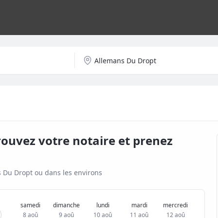
rouvez votre notaire et prenez
 Du Dropt
ou dans les environs
samedi
dimanche
lundi
mardi
mercredi
8 aoû
9 aoû
10 aoû
11 aoû
12 aoû