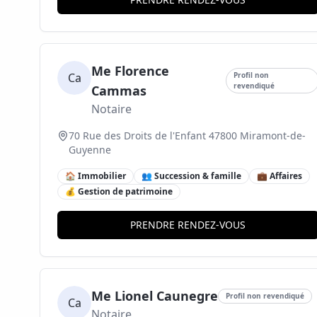
Me Florence
Ca
Profil non
revendiqué
Cammas
Notaire
70 Rue des Droits de l'Enfant 47800 Miramont-de-
Guyenne
🏠 Immobilier
👥 Succession & famille
💼 Affaires
💰 Gestion de patrimoine
PRENDRE RENDEZ-VOUS
Me Lionel Caunegre
Profil non revendiqué
Ca
Notaire