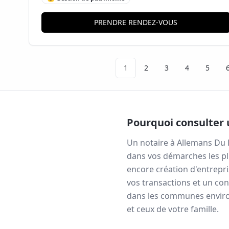
PRENDRE RENDEZ-VOUS
1
2
3
4
5
Pourquoi consulter 
Un notaire à
Allemans Du 
dans vos démarches les pl
encore création d'entrepri
vos transactions et un con
dans les communes environ
et ceux de votre famille.