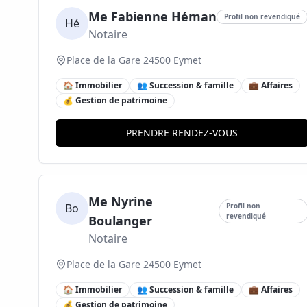
Me Fabienne Héman
Profil non revendiqué
Hé
Notaire
Place de la Gare 24500 Eymet
🏠 Immobilier
👥 Succession & famille
💼 Affaires
💰 Gestion de patrimoine
PRENDRE RENDEZ-VOUS
Me Nyrine
Bo
Profil non
revendiqué
Boulanger
Notaire
Place de la Gare 24500 Eymet
🏠 Immobilier
👥 Succession & famille
💼 Affaires
💰 Gestion de patrimoine