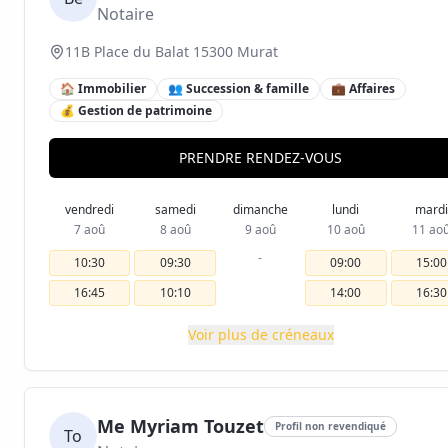
Notaire
11B Place du Balat 15300 Murat
🏠 Immobilier
👥 Succession & famille
💼 Affaires
💰 Gestion de patrimoine
PRENDRE RENDEZ-VOUS
vendredi
samedi
dimanche
lundi
mardi
7 aoû
8 aoû
9 aoû
10 aoû
11 ao
-
10:30
09:30
09:00
15:00
16:45
10:10
14:00
16:30
Voir plus de créneaux
Me Myriam Touzet
Profil non revendiqué
To