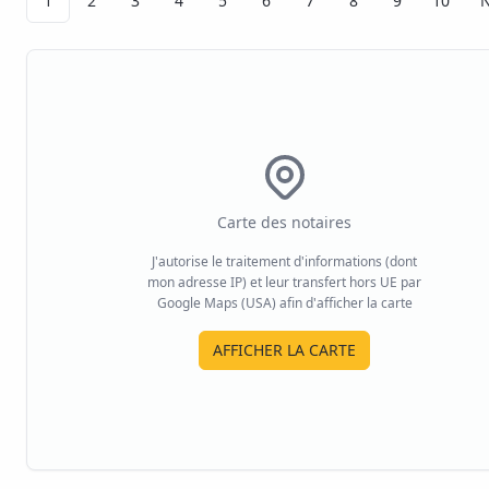
1
2
3
4
5
6
7
8
9
10
N
Carte des notaires
J'autorise le traitement d'informations (dont
mon adresse IP) et leur transfert hors UE par
Google Maps (USA) afin d'afficher la carte
AFFICHER LA CARTE