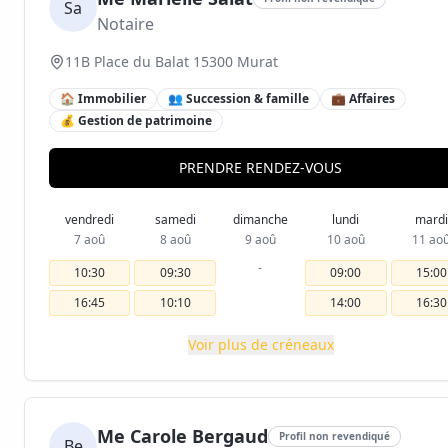
Sa
Notaire
11B Place du Balat 15300 Murat
🏠 Immobilier
👥 Succession & famille
💼 Affaires
💰 Gestion de patrimoine
PRENDRE RENDEZ-VOUS
vendredi
samedi
dimanche
lundi
mardi
7 aoû
8 aoû
9 aoû
10 aoû
11 ao
-
10:30
09:30
09:00
15:00
16:45
10:10
14:00
16:30
Voir plus de créneaux
Me Carole Bergaud
Profil non revendiqué
Be