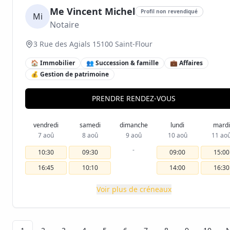
Me Vincent Michel
Profil non revendiqué
Mi
Notaire
3 Rue des Agials 15100 Saint-Flour
🏠 Immobilier
👥 Succession & famille
💼 Affaires
💰 Gestion de patrimoine
PRENDRE RENDEZ-VOUS
vendredi
samedi
dimanche
lundi
mardi
7 aoû
8 aoû
9 aoû
10 aoû
11 ao
-
10:30
09:30
09:00
15:00
16:45
10:10
14:00
16:30
Voir plus de créneaux