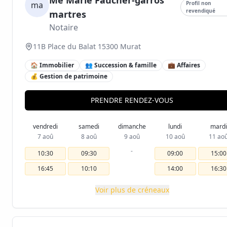
Me Marie Faucher-garros
ma
Profil non
revendiqué
martres
Notaire
11B Place du Balat 15300 Murat
🏠 Immobilier
👥 Succession & famille
💼 Affaires
💰 Gestion de patrimoine
PRENDRE RENDEZ-VOUS
vendredi
samedi
dimanche
lundi
mardi
7 aoû
8 aoû
9 aoû
10 aoû
11 ao
-
10:30
09:30
09:00
15:00
16:45
10:10
14:00
16:30
Voir plus de créneaux