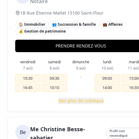
Notaire
1B Rue Étienne Mallet 15100 Saint-Flour
🏠 Immobilier
👥 Succession & famille
💼 Affaires
💰 Gestion de patrimoine
PRENDRE RENDEZ-VOUS
vendredi
samedi
dimanche
lundi
mardi
7 aoû
8 aoû
9 aoû
10 aoû
11 ao
-
10:30
09:30
09:00
15:00
16:45
10:10
14:00
16:30
Voir plus de créneaux
Me Christine Besse-
Be
Profil non
revendiqué
sabatier