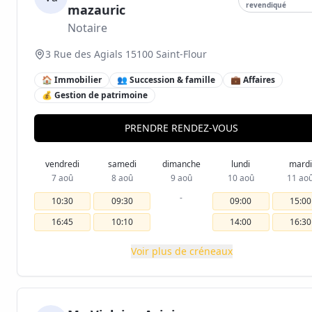
revendiqué
mazauric
Notaire
3 Rue des Agials 15100 Saint-Flour
🏠 Immobilier
👥 Succession & famille
💼 Affaires
💰 Gestion de patrimoine
PRENDRE RENDEZ-VOUS
vendredi
samedi
dimanche
lundi
mardi
7 aoû
8 aoû
9 aoû
10 aoû
11 ao
-
10:30
09:30
09:00
15:00
16:45
10:10
14:00
16:30
Voir plus de créneaux