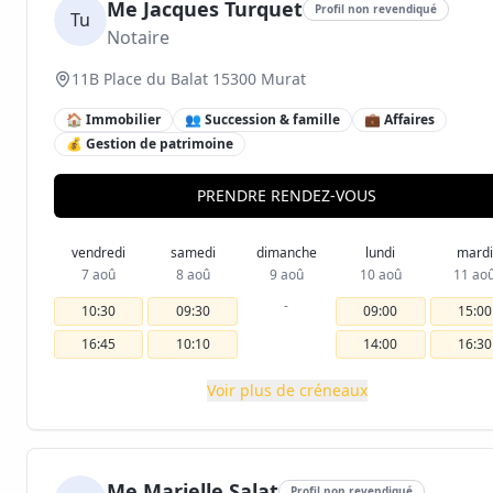
Me Jacques Turquet
Profil non revendiqué
Tu
Notaire
11B Place du Balat 15300 Murat
🏠 Immobilier
👥 Succession & famille
💼 Affaires
💰 Gestion de patrimoine
PRENDRE RENDEZ-VOUS
vendredi
samedi
dimanche
lundi
mardi
7 aoû
8 aoû
9 aoû
10 aoû
11 ao
-
10:30
09:30
09:00
15:00
16:45
10:10
14:00
16:30
Voir plus de créneaux
Me Marielle Salat
Profil non revendiqué