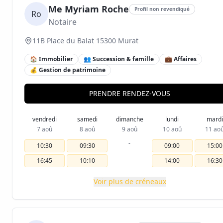
Me Myriam Roche
Profil non revendiqué
Ro
Notaire
11B Place du Balat 15300 Murat
🏠 Immobilier
👥 Succession & famille
💼 Affaires
💰 Gestion de patrimoine
PRENDRE RENDEZ-VOUS
vendredi
samedi
dimanche
lundi
mardi
7 aoû
8 aoû
9 aoû
10 aoû
11 ao
-
10:30
09:30
09:00
15:00
16:45
10:10
14:00
16:30
Voir plus de créneaux