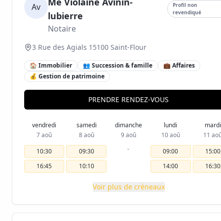
Me Violaine Avinin-
Av
Profil non
revendiqué
lubierre
Notaire
3 Rue des Agials 15100 Saint-Flour
🏠 Immobilier
👥 Succession & famille
💼 Affaires
💰 Gestion de patrimoine
PRENDRE RENDEZ-VOUS
vendredi
samedi
dimanche
lundi
mardi
7 aoû
8 aoû
9 aoû
10 aoû
11 ao
-
10:30
09:30
09:00
15:00
16:45
10:10
14:00
16:30
Voir plus de créneaux