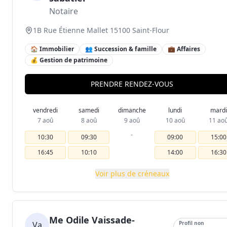
Notaire
1B Rue Étienne Mallet 15100 Saint-Flour
🏠 Immobilier
👥 Succession & famille
💼 Affaires
💰 Gestion de patrimoine
PRENDRE RENDEZ-VOUS
vendredi
samedi
dimanche
lundi
mardi
7 aoû
8 aoû
9 aoû
10 aoû
11 ao
-
10:30
09:30
09:00
15:00
16:45
10:10
14:00
16:30
Voir plus de créneaux
Me Odile Vaissade-
Va
Profil non