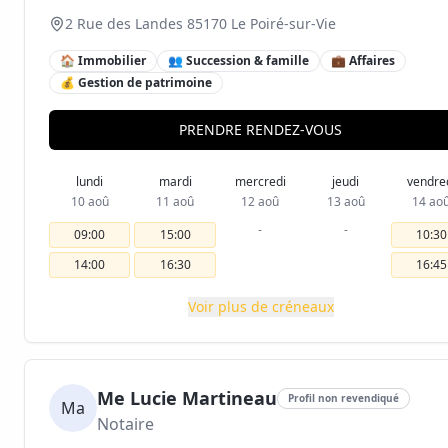
2 Rue des Landes 85170 Le Poiré-sur-Vie
🏠 Immobilier
👥 Succession & famille
💼 Affaires
💰 Gestion de patrimoine
PRENDRE RENDEZ-VOUS
lundi
mardi
mercredi
jeudi
vendre
10 aoû
11 aoû
12 aoû
13 aoû
14 ao
-
-
09:00
15:00
10:30
14:00
16:30
16:45
Voir plus de créneaux
Me Lucie Martineau
Profil non revendiqué
Ma
Notaire