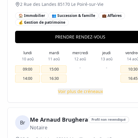
2 Rue des Landes 85170 Le Poiré-sur-Vie
🏠 Immobilier
👥 Succession & famille
💼 Affaires
💰 Gestion de patrimoine
PRENDRE RENDEZ-VOUS
lundi
mardi
mercredi
jeudi
vendre
10 aoû
11 aoû
12 aoû
13 aoû
14 ao
-
-
09:00
15:00
10:30
14:00
16:30
16:45
Voir plus de créneaux
Me Arnaud Brughera
Profil non revendiqué
Br
Notaire