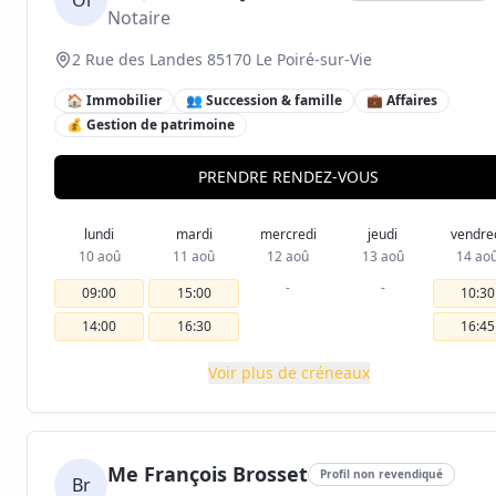
Ol
Notaire
2 Rue des Landes 85170 Le Poiré-sur-Vie
🏠 Immobilier
👥 Succession & famille
💼 Affaires
💰 Gestion de patrimoine
PRENDRE RENDEZ-VOUS
lundi
mardi
mercredi
jeudi
vendre
10 aoû
11 aoû
12 aoû
13 aoû
14 ao
-
-
09:00
15:00
10:30
14:00
16:30
16:45
Voir plus de créneaux
Me François Brosset
Profil non revendiqué
Br