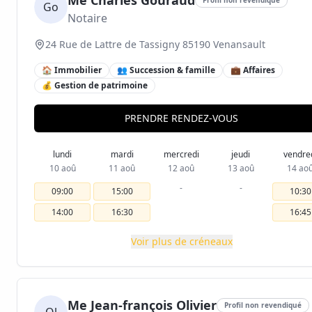
Me Charles Gouraud
Go
Notaire
24 Rue de Lattre de Tassigny 85190 Venansault
🏠 Immobilier
👥 Succession & famille
💼 Affaires
💰 Gestion de patrimoine
PRENDRE RENDEZ-VOUS
lundi
mardi
mercredi
jeudi
vendre
10 aoû
11 aoû
12 aoû
13 aoû
14 ao
-
-
09:00
15:00
10:30
14:00
16:30
16:45
Voir plus de créneaux
Me Jean-françois Olivier
Profil non revendiqué