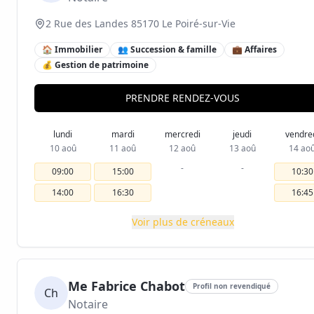
2 Rue des Landes 85170 Le Poiré-sur-Vie
🏠 Immobilier
👥 Succession & famille
💼 Affaires
💰 Gestion de patrimoine
PRENDRE RENDEZ-VOUS
lundi
mardi
mercredi
jeudi
vendre
10 aoû
11 aoû
12 aoû
13 aoû
14 ao
-
-
09:00
15:00
10:30
14:00
16:30
16:45
Voir plus de créneaux
Me Fabrice Chabot
Profil non revendiqué
Ch
Notaire