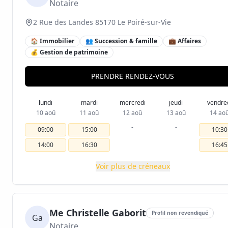
Notaire
2 Rue des Landes 85170 Le Poiré-sur-Vie
🏠 Immobilier
👥 Succession & famille
💼 Affaires
💰 Gestion de patrimoine
PRENDRE RENDEZ-VOUS
lundi
mardi
mercredi
jeudi
vendre
10 aoû
11 aoû
12 aoû
13 aoû
14 ao
-
-
09:00
15:00
10:30
14:00
16:30
16:45
Voir plus de créneaux
Me Christelle Gaborit
Profil non revendiqué
Ga
Notaire