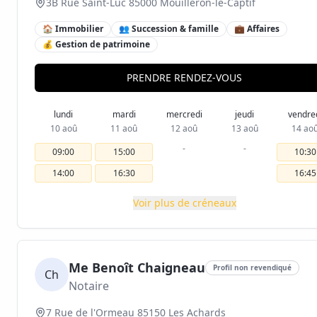
3B Rue Saint-Luc 85000 Mouilleron-le-Captif
🏠 Immobilier
👥 Succession & famille
💼 Affaires
💰 Gestion de patrimoine
PRENDRE RENDEZ-VOUS
lundi
mardi
mercredi
jeudi
vendre
10 aoû
11 aoû
12 aoû
13 aoû
14 ao
-
-
09:00
15:00
10:30
14:00
16:30
16:45
Voir plus de créneaux
Me Benoît Chaigneau
Profil non revendiqué
Ch
Notaire
7 Rue de l'Ormeau 85150 Les Achards