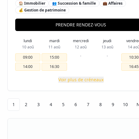
🏠 Immobilier
👥 Succession & famille
💼 Affaires
💰 Gestion de patrimoine
PRENDRE RENDEZ-VOUS
lundi
mardi
mercredi
jeudi
vendre
10 aoû
11 aoû
12 aoû
13 aoû
14 ao
-
-
09:00
15:00
10:30
14:00
16:30
16:45
Voir plus de créneaux
1
2
3
4
5
6
7
8
9
10
N