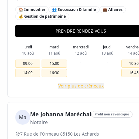
🏠 Immobilier
👥 Succession & famille
💼 Affaires
💰 Gestion de patrimoine
PRENDRE RENDEZ-VOUS
lundi
mardi
mercredi
jeudi
vendre
10 aoû
11 aoû
12 aoû
13 aoû
14 ao
-
-
09:00
15:00
10:30
14:00
16:30
16:45
Voir plus de créneaux
Me Johanna Maréchal
Profil non revendiqué
Ma
Notaire
7 Rue de l'Ormeau 85150 Les Achards