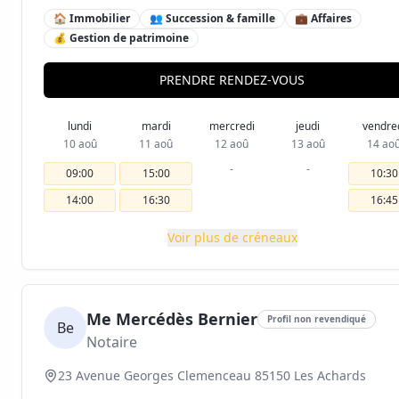
🏠 Immobilier
👥 Succession & famille
💼 Affaires
💰 Gestion de patrimoine
PRENDRE RENDEZ-VOUS
lundi
mardi
mercredi
jeudi
vendre
10 aoû
11 aoû
12 aoû
13 aoû
14 ao
-
-
09:00
15:00
10:30
14:00
16:30
16:45
Voir plus de créneaux
Me Mercédès Bernier
Profil non revendiqué
Be
Notaire
23 Avenue Georges Clemenceau 85150 Les Achards