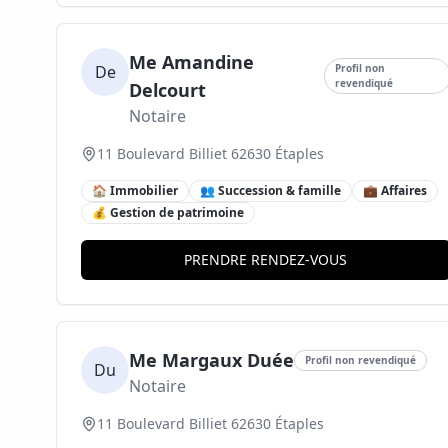
Me Amandine
De
Profil non
revendiqué
Delcourt
Notaire
11 Boulevard Billiet 62630 Étaples
🏠 Immobilier
👥 Succession & famille
💼 Affaires
💰 Gestion de patrimoine
PRENDRE RENDEZ-VOUS
Me Margaux Duée
Profil non revendiqué
Du
Notaire
11 Boulevard Billiet 62630 Étaples