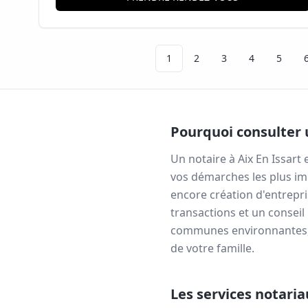
1
2
3
4
5
Pourquoi consulter 
Un notaire à
Aix En Issart
e
vos démarches les plus im
encore création d'entrepri
transactions et un conseil
communes environnantes, v
de votre famille.
Les services notari