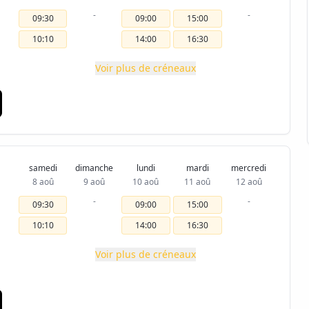
-
-
09:30
09:00
15:00
10:10
14:00
16:30
Voir plus de créneaux
samedi
dimanche
lundi
mardi
mercredi
8 aoû
9 aoû
10 aoû
11 aoû
12 aoû
-
-
09:30
09:00
15:00
10:10
14:00
16:30
Voir plus de créneaux