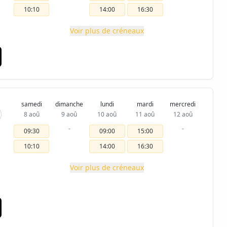
10:10
14:00
16:30
Voir plus de créneaux
samedi
dimanche
lundi
mardi
mercredi
8 aoû
9 aoû
10 aoû
11 aoû
12 aoû
-
-
09:30
09:00
15:00
10:10
14:00
16:30
Voir plus de créneaux