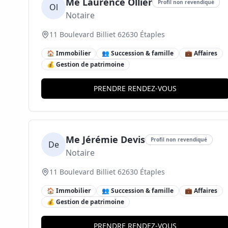
Me Laurence Ollier
Profil non revendiqué
Ol
Notaire
11 Boulevard Billiet 62630 Étaples
🏠 Immobilier
👥 Succession & famille
💼 Affaires
💰 Gestion de patrimoine
PRENDRE RENDEZ-VOUS
Me Jérémie Devis
Profil non revendiqué
De
Notaire
11 Boulevard Billiet 62630 Étaples
🏠 Immobilier
👥 Succession & famille
💼 Affaires
💰 Gestion de patrimoine
PRENDRE RENDEZ-VOUS