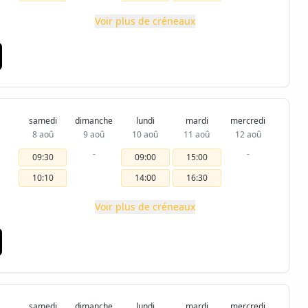
Voir plus de créneaux
samedi
dimanche
lundi
mardi
mercredi
8 aoû
9 aoû
10 aoû
11 aoû
12 aoû
-
-
09:30
09:00
15:00
10:10
14:00
16:30
Voir plus de créneaux
samedi
dimanche
lundi
mardi
mercredi