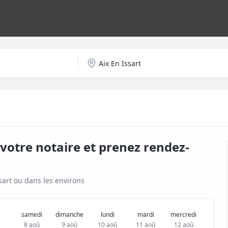
votre notaire et prenez rendez-
sart
ou dans les environs
samedi
dimanche
lundi
mardi
mercredi
8 aoû
9 aoû
10 aoû
11 aoû
12 aoû