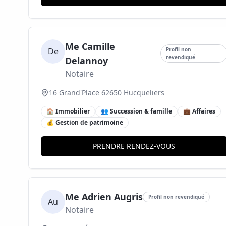
Me Camille
De
Profil non
revendiqué
Delannoy
Notaire
16 Grand'Place 62650 Hucqueliers
🏠 Immobilier
👥 Succession & famille
💼 Affaires
💰 Gestion de patrimoine
PRENDRE RENDEZ-VOUS
Me Adrien Augris
Profil non revendiqué
Au
Notaire