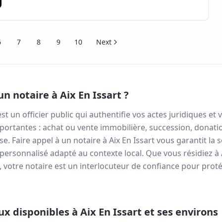
6
7
8
9
10
Next
un notaire à
Aix En Issart
?
st un officier public qui authentifie vos actes juridiques 
portantes : achat ou vente immobilière, succession, donati
se. Faire appel à un notaire à
Aix En Issart
vous garantit la s
 personnalisé adapté au contexte local. Que vous résidiez à
otre notaire est un interlocuteur de confiance pour protég
aux disponibles à
Aix En Issart
et ses environs