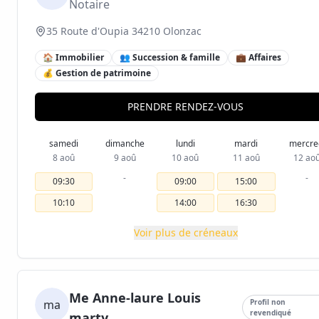
Notaire
35 Route d'Oupia 34210 Olonzac
🏠 Immobilier
👥 Succession & famille
💼 Affaires
💰 Gestion de patrimoine
PRENDRE RENDEZ-VOUS
samedi
dimanche
lundi
mardi
mercre
8 aoû
9 aoû
10 aoû
11 aoû
12 ao
-
-
09:30
09:00
15:00
10:10
14:00
16:30
Voir plus de créneaux
Me Anne-laure Louis
ma
Profil non
revendiqué
marty