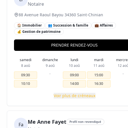
Notaire
88 Avenue Raoul Bayou 34360 Saint-Chinian
🏠 Immobilier
👥 Succession & famille
💼 Affaires
💰 Gestion de patrimoine
PRENDRE RENDEZ-VOUS
samedi
dimanche
lundi
mardi
mercre
8 aoû
9 aoû
10 aoû
11 aoû
12 ao
-
-
09:30
09:00
15:00
10:10
14:00
16:30
Voir plus de créneaux
Me Anne Fayet
Profil non revendiqué
Fa