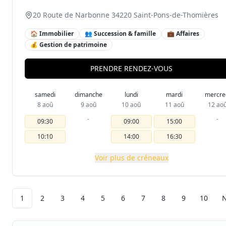
20 Route de Narbonne 34220 Saint-Pons-de-Thomières
🏠 Immobilier
👥 Succession & famille
💼 Affaires
💰 Gestion de patrimoine
PRENDRE RENDEZ-VOUS
samedi
dimanche
lundi
mardi
mercre
8 aoû
9 aoû
10 aoû
11 aoû
12 ao
-
-
09:30
09:00
15:00
10:10
14:00
16:30
Voir plus de créneaux
1
2
3
4
5
6
7
8
9
10
N