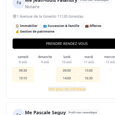
Me Jean-louis Falandry
Fa
Notaire
1 Avenue de la Ginesto 11120 Ginestas
🏠 Immobilier
👥 Succession & famille
💼 Affaires
💰 Gestion de patrimoine
PRENDRE RENDEZ-VOUS
samedi
dimanche
lundi
mardi
mercre
8 aoû
9 aoû
10 aoû
11 aoû
12 ao
-
-
09:30
09:00
15:00
10:10
14:00
16:30
Voir plus de créneaux
Me Pascale Seguy
Profil non revendiqué