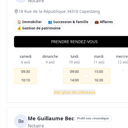
Notaire
18 Rue de la République 34310 Capestang
🏠 Immobilier
👥 Succession & famille
💼 Affaires
💰 Gestion de patrimoine
PRENDRE RENDEZ-VOUS
samedi
dimanche
lundi
mardi
mercre
8 aoû
9 aoû
10 aoû
11 aoû
12 ao
-
-
09:30
09:00
15:00
10:10
14:00
16:30
Voir plus de créneaux
Me Guillaume Bec
Profil non revendiqué
Be
Notaire