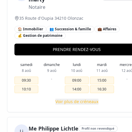
Notaire
35 Route d'Oupia 34210 Olonzac
🏠 Immobilier
👥 Succession & famille
💼 Affaires
💰 Gestion de patrimoine
PRENDRE RENDEZ-VOUS
samedi
dimanche
lundi
mardi
mercre
8 aoû
9 aoû
10 aoû
11 aoû
12 ao
-
-
09:30
09:00
15:00
10:10
14:00
16:30
Voir plus de créneaux
Me Philippe Lichtle
Profil non revendiqué
Li