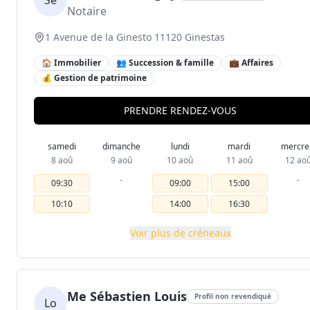
Se
Notaire
1 Avenue de la Ginesto 11120 Ginestas
🏠 Immobilier
👥 Succession & famille
💼 Affaires
💰 Gestion de patrimoine
PRENDRE RENDEZ-VOUS
samedi
dimanche
lundi
mardi
mercre
8 aoû
9 aoû
10 aoû
11 aoû
12 ao
-
-
09:30
09:00
15:00
10:10
14:00
16:30
Voir plus de créneaux
Me Sébastien Louis
Profil non revendiqué
Lo