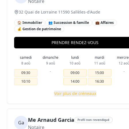
Notaire
32 Quai de Lorraine 11590 Sallèles-d'Aude
🏠 Immobilier
👥 Succession & famille
💼 Affaires
💰 Gestion de patrimoine
PRENDRE RENDEZ-VOUS
samedi
dimanche
lundi
mardi
mercre
8 aoû
9 aoû
10 aoû
11 aoû
12 ao
-
-
09:30
09:00
15:00
10:10
14:00
16:30
Voir plus de créneaux
Me Arnaud Garcia
Profil non revendiqué
Ga
Notaire