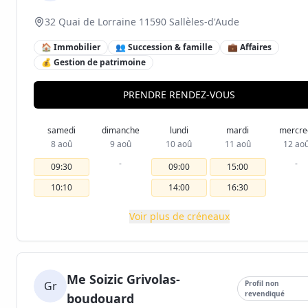
32 Quai de Lorraine 11590 Sallèles-d'Aude
🏠 Immobilier
👥 Succession & famille
💼 Affaires
💰 Gestion de patrimoine
PRENDRE RENDEZ-VOUS
samedi
dimanche
lundi
mardi
mercre
8 aoû
9 aoû
10 aoû
11 aoû
12 ao
-
-
09:30
09:00
15:00
10:10
14:00
16:30
Voir plus de créneaux
Me Soizic Grivolas-
Gr
Profil non
revendiqué
boudouard