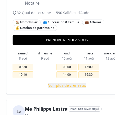
Notaire
32 Quai de Lorraine 11590 Sallèles-d'Aude
🏠 Immobilier
👥 Succession & famille
💼 Affaires
💰 Gestion de patrimoine
PRENDRE RENDEZ-VOUS
samedi
dimanche
lundi
mardi
mercre
8 aoû
9 aoû
10 aoû
11 aoû
12 ao
-
-
09:30
09:00
15:00
10:10
14:00
16:30
Voir plus de créneaux
Me Philippe Lestra
Profil non revendiqué
Le