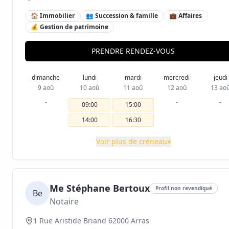
🏠 Immobilier
👥 Succession & famille
💼 Affaires
💰 Gestion de patrimoine
PRENDRE RENDEZ-VOUS
dimanche
lundi
mardi
mercredi
jeudi
9 aoû
10 aoû
11 aoû
12 aoû
13 ao
-
-
-
09:00
15:00
14:00
16:30
Voir plus de créneaux
Me Stéphane Bertoux
Profil non revendiqué
Be
Notaire
1 Rue Aristide Briand 62000 Arras