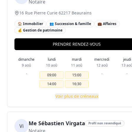
Notaire
16 Rue Pierre Curie 62217 Beaurains
🏠 Immobilier
👥 Succession & famille
💼 Affaires
💰 Gestion de patrimoine
PRENDRE RENDEZ-VOUS
dimanche
lundi
mardi
mercredi
jeudi
9 aoû
10 aoû
11 aoû
12 aoû
13 ao
-
-
-
09:00
15:00
14:00
16:30
Voir plus de créneaux
Me Sébastien Virgata
Profil non revendiqué
Vi
Notaire