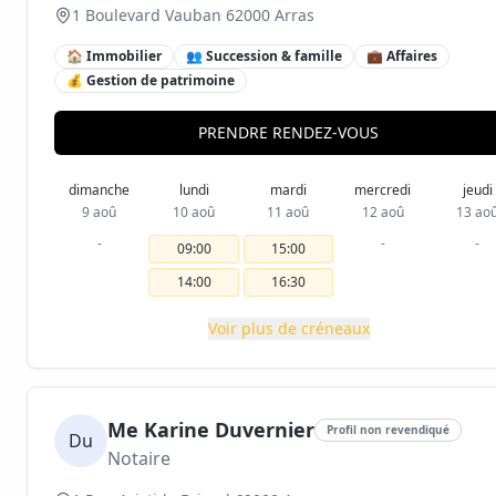
1 Boulevard Vauban 62000 Arras
🏠 Immobilier
👥 Succession & famille
💼 Affaires
💰 Gestion de patrimoine
PRENDRE RENDEZ-VOUS
dimanche
lundi
mardi
mercredi
jeudi
9 aoû
10 aoû
11 aoû
12 aoû
13 ao
-
-
-
09:00
15:00
14:00
16:30
Voir plus de créneaux
Me Karine Duvernier
Profil non revendiqué
Du
Notaire