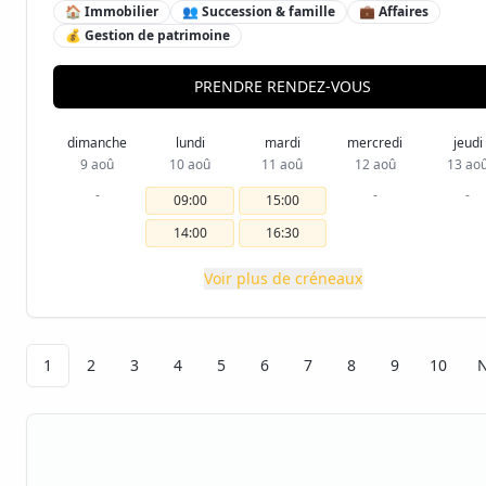
🏠 Immobilier
👥 Succession & famille
💼 Affaires
💰 Gestion de patrimoine
PRENDRE RENDEZ-VOUS
dimanche
lundi
mardi
mercredi
jeudi
9 aoû
10 aoû
11 aoû
12 aoû
13 ao
-
-
-
09:00
15:00
14:00
16:30
Voir plus de créneaux
1
2
3
4
5
6
7
8
9
10
N