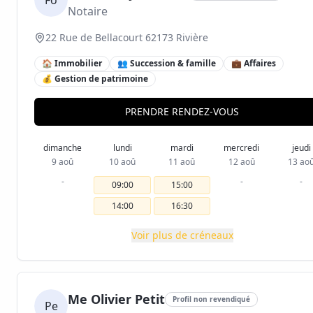
Fo
Notaire
22 Rue de Bellacourt 62173 Rivière
🏠 Immobilier
👥 Succession & famille
💼 Affaires
💰 Gestion de patrimoine
PRENDRE RENDEZ-VOUS
dimanche
lundi
mardi
mercredi
jeudi
9 aoû
10 aoû
11 aoû
12 aoû
13 ao
-
-
-
09:00
15:00
14:00
16:30
Voir plus de créneaux
Me Olivier Petit
Profil non revendiqué
Pe