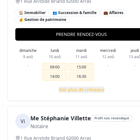
1 Rue Aristide Briand 62000 Arras
🏠 Immobilier
👥 Succession & famille
💼 Affaires
💰 Gestion de patrimoine
PRENDRE RENDEZ-VOUS
dimanche
lundi
mardi
mercredi
jeudi
9 aoû
10 aoû
11 aoû
12 aoû
13 ao
-
-
-
09:00
15:00
14:00
16:30
Voir plus de créneaux
Me Stéphanie Villette
Profil non revendiqué
Vi
Notaire
1 Rue Aristide Briand 62000 Arras