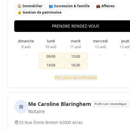
🏠 Immobilier
👥 Succession & famille
💼 Affaires
💰 Gestion de patrimoine
PRENDRE RENDEZ-VOUS
dimanche
lundi
mardi
mercredi
jeudi
9 aoû
10 aoû
11 aoû
12 aoû
13 ao
-
-
-
09:00
15:00
14:00
16:30
Voir plus de créneaux
Me Caroline Blaringhem
Profil non revendiqué
Bl
Notaire
23 Rue Émile Breton 62000 Arras