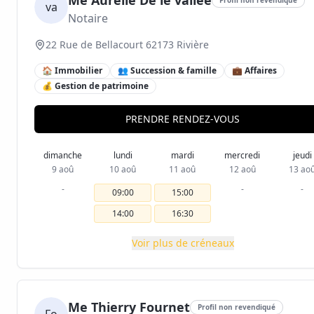
Me Aurélie De le vallee
va
Notaire
22 Rue de Bellacourt 62173 Rivière
🏠 Immobilier
👥 Succession & famille
💼 Affaires
💰 Gestion de patrimoine
PRENDRE RENDEZ-VOUS
dimanche
lundi
mardi
mercredi
jeudi
9 aoû
10 aoû
11 aoû
12 aoû
13 ao
-
-
-
09:00
15:00
14:00
16:30
Voir plus de créneaux
Me Thierry Fournet
Profil non revendiqué