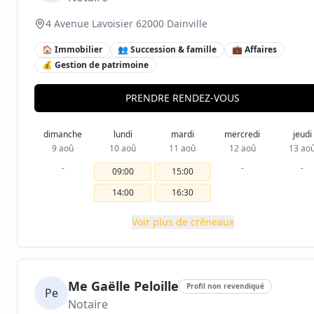
4 Avenue Lavoisier 62000 Dainville
🏠 Immobilier
👥 Succession & famille
💼 Affaires
💰 Gestion de patrimoine
PRENDRE RENDEZ-VOUS
dimanche
lundi
mardi
mercredi
jeudi
9 aoû
10 aoû
11 aoû
12 aoû
13 ao
-
-
-
09:00
15:00
14:00
16:30
Voir plus de créneaux
Me Gaëlle Peloille
Profil non revendiqué
Pe
Notaire