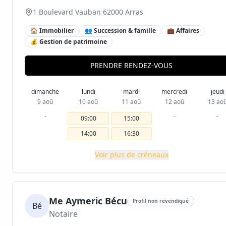
1 Boulevard Vauban 62000 Arras
🏠 Immobilier
👥 Succession & famille
💼 Affaires
💰 Gestion de patrimoine
PRENDRE RENDEZ-VOUS
dimanche
lundi
mardi
mercredi
jeudi
9 aoû
10 aoû
11 aoû
12 aoû
13 ao
-
-
-
09:00
15:00
14:00
16:30
Voir plus de créneaux
Me Aymeric Bécu
Profil non revendiqué
Bé
Notaire