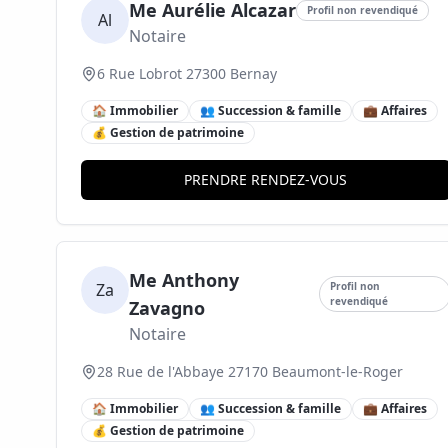
Me Aurélie Alcazar
Profil non revendiqué
Al
Notaire
6 Rue Lobrot 27300 Bernay
🏠 Immobilier
👥 Succession & famille
💼 Affaires
💰 Gestion de patrimoine
PRENDRE RENDEZ-VOUS
Me Anthony
Za
Profil non
revendiqué
Zavagno
Notaire
28 Rue de l'Abbaye 27170 Beaumont-le-Roger
🏠 Immobilier
👥 Succession & famille
💼 Affaires
💰 Gestion de patrimoine