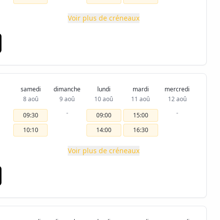
Voir plus de créneaux
samedi
dimanche
lundi
mardi
mercredi
8 aoû
9 aoû
10 aoû
11 aoû
12 aoû
-
-
09:30
09:00
15:00
10:10
14:00
16:30
Voir plus de créneaux