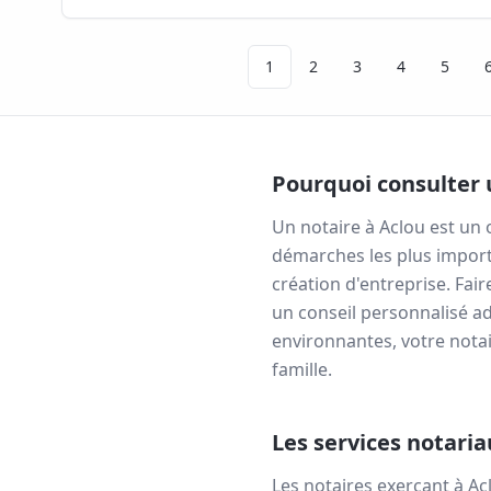
1
2
3
4
5
Pourquoi consulter 
Un notaire à
Aclou
est un 
démarches les plus import
création d'entreprise. Fai
un conseil personnalisé ad
environnantes, votre notai
famille.
Les services notari
Les notaires exerçant à
Ac