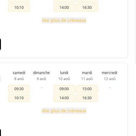
10:10
14:00
16:30
Voir plus de créneaux
samedi
dimanche
lundi
mardi
mercredi
8 aoû
9 aoû
10 aoû
11 aoû
12 aoû
-
-
09:30
09:00
15:00
10:10
14:00
16:30
Voir plus de créneaux