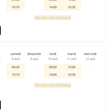
10:10
14:00
16:30
Voir plus de créneaux
samedi
dimanche
lundi
mardi
mercredi
8 aoû
9 aoû
10 aoû
11 aoû
12 aoû
-
-
09:30
09:00
15:00
10:10
14:00
16:30
Voir plus de créneaux