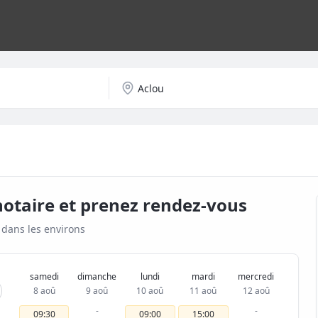
notaire et prenez rendez-vous
dans les environs
samedi
dimanche
lundi
mardi
mercredi
8 aoû
9 aoû
10 aoû
11 aoû
12 aoû
-
-
09:30
09:00
15:00