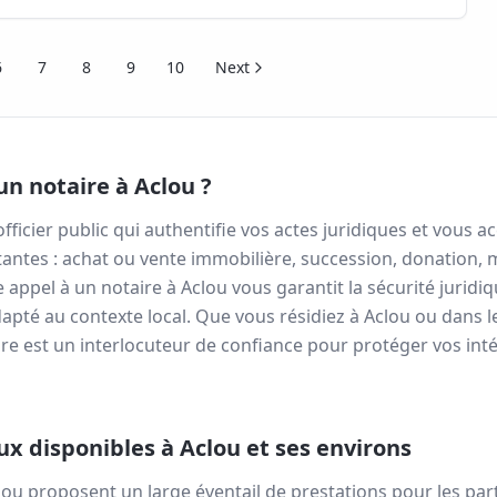
6
7
8
9
10
Next
un notaire à
Aclou
?
officier public qui authentifie vos actes juridiques et vous
antes : achat ou vente immobilière, succession, donation, 
re appel à un notaire à
Aclou
vous garantit la sécurité juridi
apté au contexte local. Que vous résidiez à
Aclou
ou dans 
re est un interlocuteur de confiance pour protéger vos inté
aux disponibles à
Aclou
et ses environs
lou
proposent un large éventail de prestations pour les parti