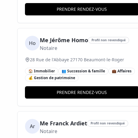
PRENDRE RENDEZ-VOUS
Me Jérôme Homo
Profil non revendiqué
Ho
Notaire
28 Rue de l'Abbaye 27170 Beaumont-le-Roger
🏠 Immobilier
👥 Succession & famille
💼 Affaires
💰 Gestion de patrimoine
PRENDRE RENDEZ-VOUS
Me Franck Ardiet
Profil non revendiqué
Ar
Notaire