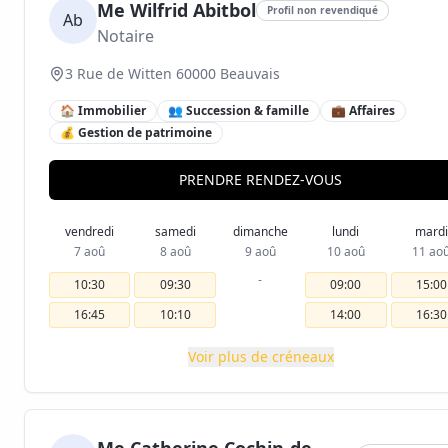
Me Wilfrid Abitbol
Profil non revendiqué
Ab
Notaire
3 Rue de Witten 60000 Beauvais
🏠 Immobilier
👥 Succession & famille
💼 Affaires
💰 Gestion de patrimoine
PRENDRE RENDEZ-VOUS
vendredi
samedi
dimanche
lundi
mardi
7 aoû
8 aoû
9 aoû
10 aoû
11 ao
-
10:30
09:30
09:00
15:00
16:45
10:10
14:00
16:30
Voir plus de créneaux