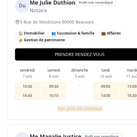
Me Julie Duthion
Profil non revendiqué
Du
Notaire
5 Rue de Maidstone 60000 Beauvais
🏠 Immobilier
👥 Succession & famille
💼 Affaires
💰 Gestion de patrimoine
PRENDRE RENDEZ-VOUS
vendredi
samedi
dimanche
lundi
mardi
7 aoû
8 aoû
9 aoû
10 aoû
11 ao
-
10:30
09:30
09:00
15:00
16:45
10:10
14:00
16:30
Voir plus de créneaux
Me Magalie Justice
Profil non revendiqué