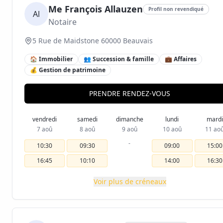
Me François Allauzen
Profil non revendiqué
Al
Notaire
5 Rue de Maidstone 60000 Beauvais
🏠 Immobilier
👥 Succession & famille
💼 Affaires
💰 Gestion de patrimoine
PRENDRE RENDEZ-VOUS
vendredi
samedi
dimanche
lundi
mardi
7 aoû
8 aoû
9 aoû
10 aoû
11 ao
-
10:30
09:30
09:00
15:00
16:45
10:10
14:00
16:30
Voir plus de créneaux