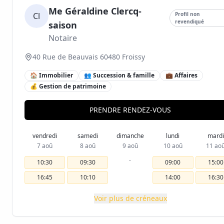
Me Géraldine Clercq-
Cl
Profil non
revendiqué
saison
Notaire
40 Rue de Beauvais 60480 Froissy
🏠 Immobilier
👥 Succession & famille
💼 Affaires
💰 Gestion de patrimoine
PRENDRE RENDEZ-VOUS
vendredi
samedi
dimanche
lundi
mardi
7 aoû
8 aoû
9 aoû
10 aoû
11 ao
-
10:30
09:30
09:00
15:00
16:45
10:10
14:00
16:30
Voir plus de créneaux