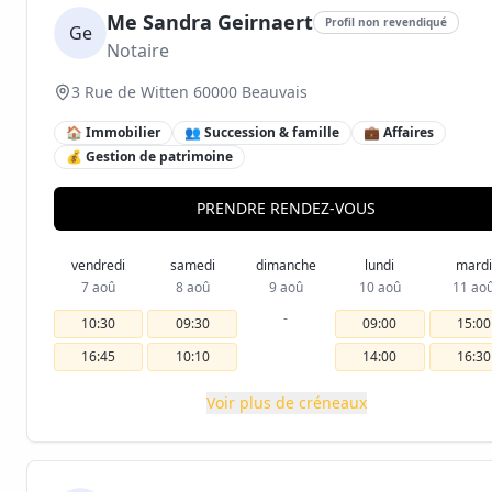
Me Sandra Geirnaert
Profil non revendiqué
Ge
Notaire
3 Rue de Witten 60000 Beauvais
🏠 Immobilier
👥 Succession & famille
💼 Affaires
💰 Gestion de patrimoine
PRENDRE RENDEZ-VOUS
vendredi
samedi
dimanche
lundi
mardi
7 aoû
8 aoû
9 aoû
10 aoû
11 ao
-
10:30
09:30
09:00
15:00
16:45
10:10
14:00
16:30
Voir plus de créneaux