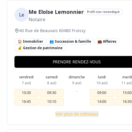
Me Eloïse Lemonnier
Profil non revendiqué
Le
Notaire
40 Rue de Beauvais 60480 Froissy
🏠 Immobilier
👥 Succession & famille
💼 Affaires
💰 Gestion de patrimoine
PRENDRE RENDEZ-VOUS
vendredi
samedi
dimanche
lundi
mardi
7 aoû
8 aoû
9 aoû
10 aoû
11 ao
-
10:30
09:30
09:00
15:00
16:45
10:10
14:00
16:30
Voir plus de créneaux