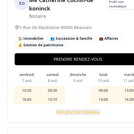
Me Catherine Cochin-de
ko
Profil non
revendiqué
koninck
Notaire
5 Rue de Maidstone 60000 Beauvais
🏠 Immobilier
👥 Succession & famille
💼 Affaires
💰 Gestion de patrimoine
PRENDRE RENDEZ-VOUS
vendredi
samedi
dimanche
lundi
mardi
7 aoû
8 aoû
9 aoû
10 aoû
11 ao
-
10:30
09:30
09:00
15:00
16:45
10:10
14:00
16:30
Voir plus de créneaux