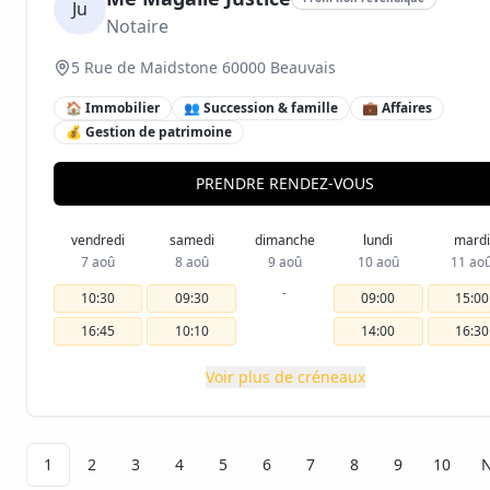
Ju
Notaire
5 Rue de Maidstone 60000 Beauvais
🏠 Immobilier
👥 Succession & famille
💼 Affaires
💰 Gestion de patrimoine
PRENDRE RENDEZ-VOUS
vendredi
samedi
dimanche
lundi
mardi
7 aoû
8 aoû
9 aoû
10 aoû
11 ao
-
10:30
09:30
09:00
15:00
16:45
10:10
14:00
16:30
Voir plus de créneaux
1
2
3
4
5
6
7
8
9
10
N