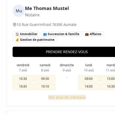
Me Thomas Mustel
Mu
Notaire
10 Rue Guerrinfroid 76390 Aumale
🏠 Immobilier
👥 Succession & famille
💼 Affaires
💰 Gestion de patrimoine
PRENDRE RENDEZ-VOUS
vendredi
samedi
dimanche
lundi
mardi
7 aoû
8 aoû
9 aoû
10 aoû
11 ao
-
10:30
09:30
09:00
15:00
16:45
10:10
14:00
16:30
Voir plus de créneaux