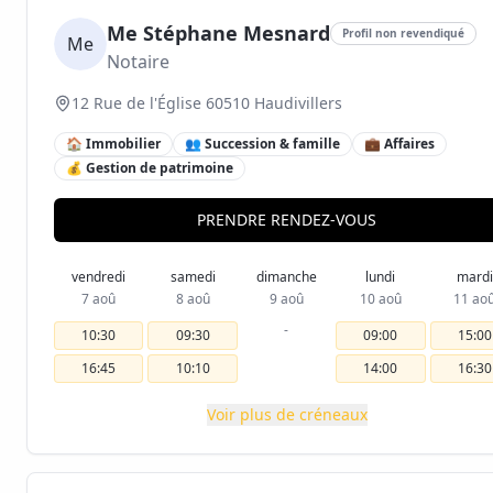
Me Stéphane Mesnard
Profil non revendiqué
Me
Notaire
12 Rue de l'Église 60510 Haudivillers
🏠 Immobilier
👥 Succession & famille
💼 Affaires
💰 Gestion de patrimoine
PRENDRE RENDEZ-VOUS
vendredi
samedi
dimanche
lundi
mardi
7 aoû
8 aoû
9 aoû
10 aoû
11 ao
-
10:30
09:30
09:00
15:00
16:45
10:10
14:00
16:30
Voir plus de créneaux